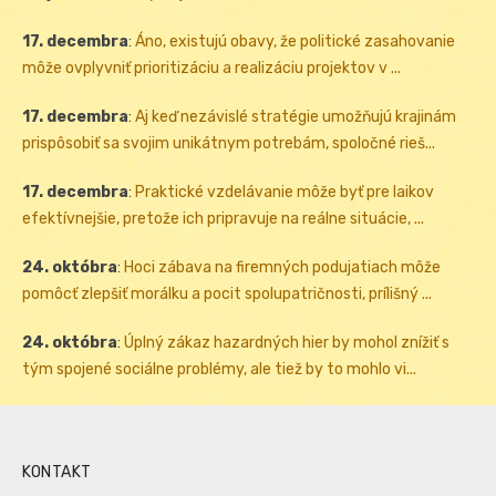
17. decembra
:
Áno, existujú obavy, že politické zasahovanie
môže ovplyvniť prioritizáciu a realizáciu projektov v ...
17. decembra
:
Aj keď nezávislé stratégie umožňujú krajinám
prispôsobiť sa svojim unikátnym potrebám, spoločné rieš...
17. decembra
:
Praktické vzdelávanie môže byť pre laikov
efektívnejšie, pretože ich pripravuje na reálne situácie, ...
24. októbra
:
Hoci zábava na firemných podujatiach môže
pomôcť zlepšiť morálku a pocit spolupatričnosti, prílišný ...
24. októbra
:
Úplný zákaz hazardných hier by mohol znížiť s
tým spojené sociálne problémy, ale tiež by to mohlo vi...
KONTAKT