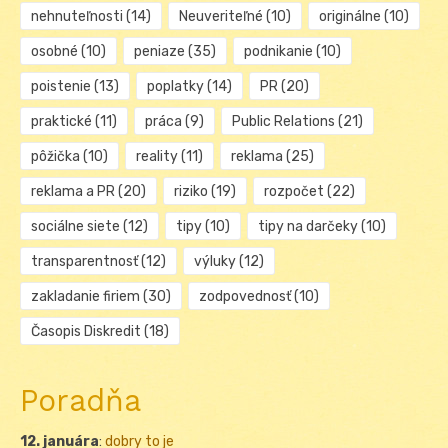
nehnuteľnosti
(14)
Neuveriteľné
(10)
originálne
(10)
osobné
(10)
peniaze
(35)
podnikanie
(10)
poistenie
(13)
poplatky
(14)
PR
(20)
praktické
(11)
práca
(9)
Public Relations
(21)
pôžička
(10)
reality
(11)
reklama
(25)
reklama a PR
(20)
riziko
(19)
rozpočet
(22)
sociálne siete
(12)
tipy
(10)
tipy na darčeky
(10)
transparentnosť
(12)
výluky
(12)
zakladanie firiem
(30)
zodpovednosť
(10)
Časopis Diskredit
(18)
Poradňa
12. januára
:
dobry to je