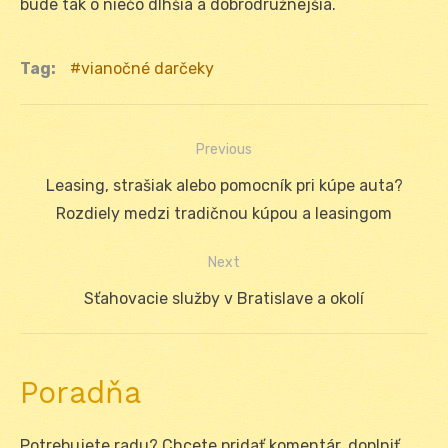
bude tak o niečo dlhšia a dobrodružnejšia.
Tag:
vianočné darčeky
Previous
Navigácia
Previous
Leasing, strašiak alebo pomocník pri kúpe auta?
v
post:
Rozdiely medzi tradičnou kúpou a leasingom
článku
Next
Next
Sťahovacie služby v Bratislave a okolí
post:
Poradňa
Potrebujete radu? Chcete pridať komentár, doplniť