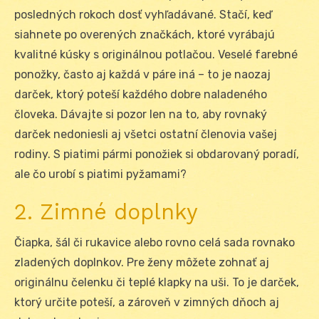
posledných rokoch dosť vyhľadávané. Stačí, keď
siahnete po overených značkách, ktoré vyrábajú
kvalitné kúsky s originálnou potlačou. Veselé farebné
ponožky, často aj každá v páre iná – to je naozaj
darček, ktorý poteší každého dobre naladeného
človeka. Dávajte si pozor len na to, aby rovnaký
darček nedoniesli aj všetci ostatní členovia vašej
rodiny. S piatimi pármi ponožiek si obdarovaný poradí,
ale čo urobí s piatimi pyžamami?
2. Zimné doplnky
Čiapka, šál či rukavice alebo rovno celá sada rovnako
zladených doplnkov. Pre ženy môžete zohnať aj
originálnu čelenku či teplé klapky na uši. To je darček,
ktorý určite poteší, a zároveň v zimných dňoch aj