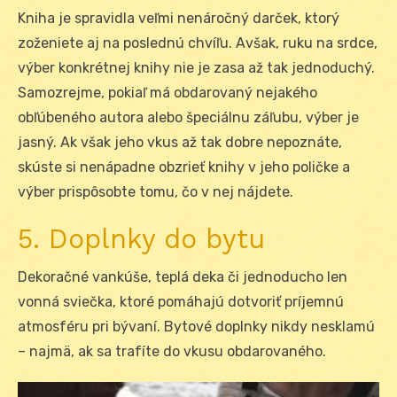
Kniha je spravidla veľmi nenáročný darček, ktorý
zoženiete aj na poslednú chvíľu. Avšak, ruku na srdce,
výber konkrétnej knihy nie je zasa až tak jednoduchý.
Samozrejme, pokiaľ má obdarovaný nejakého
obľúbeného autora alebo špeciálnu záľubu, výber je
jasný. Ak však jeho vkus až tak dobre nepoznáte,
skúste si nenápadne obzrieť knihy v jeho poličke a
výber prispôsobte tomu, čo v nej nájdete.
5. Doplnky do bytu
Dekoračné vankúše, teplá deka či jednoducho len
vonná sviečka, ktoré pomáhajú dotvoriť príjemnú
atmosféru pri bývaní. Bytové doplnky nikdy nesklamú
– najmä, ak sa trafíte do vkusu obdarovaného.