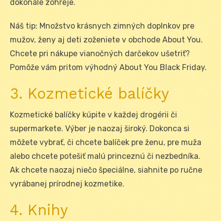
dokonale zohreje.
Náš tip: Množstvo krásnych zimných doplnkov pre
mužov, ženy aj deti zoženiete v obchode About You.
Chcete pri nákupe vianočných darčekov ušetriť?
Pomôže vám pritom výhodný About You Black Friday.
3. Kozmetické balíčky
Kozmetické balíčky kúpite v každej drogérii či
supermarkete. Výber je naozaj široký. Dokonca si
môžete vybrať, či chcete balíček pre ženu, pre muža
alebo chcete potešiť malú princeznú či nezbedníka.
Ak chcete naozaj niečo špeciálne, siahnite po ručne
vyrábanej prírodnej kozmetike.
4. Knihy