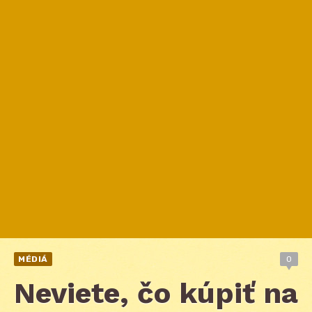
MÉDIÁ
0
Neviete, čo kúpiť na