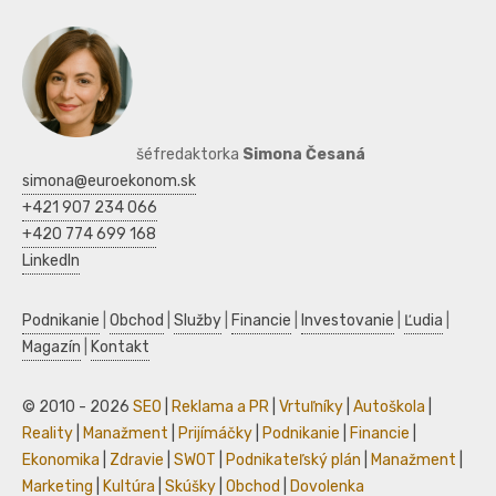
šéfredaktorka
Simona Česaná
simona@euroekonom.sk
+421 907 234 066
+420 774 699 168
LinkedIn
Podnikanie
|
Obchod
|
Služby
|
Financie
|
Investovanie
|
Ľudia
|
Magazín
|
Kontakt
© 2010 - 2026
SEO
|
Reklama a PR
|
Vrtuľníky
|
Autoškola
|
Reality
|
Manažment
|
Prijímáčky
|
Podnikanie
|
Financie
|
Ekonomika
|
Zdravie
|
SWOT
|
Podnikateľský plán
|
Manažment
|
Marketing
|
Kultúra
|
Skúšky
|
Obchod
|
Dovolenka