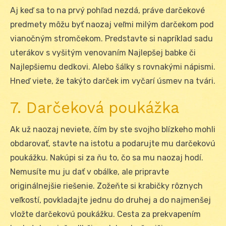
Aj keď sa to na prvý pohľad nezdá, práve darčekové
predmety môžu byť naozaj veľmi milým darčekom pod
vianočným stromčekom. Predstavte si napríklad sadu
uterákov s vyšitým venovaním Najlepšej babke či
Najlepšiemu dedkovi. Alebo šálky s rovnakými nápismi.
Hneď viete, že takýto darček im vyčarí úsmev na tvári.
7. Darčeková poukážka
Ak už naozaj neviete, čím by ste svojho blízkeho mohli
obdarovať, stavte na istotu a podarujte mu darčekovú
poukážku. Nakúpi si za ňu to, čo sa mu naozaj hodí.
Nemusíte mu ju dať v obálke, ale pripravte
originálnejšie riešenie. Zožeňte si krabičky rôznych
veľkostí, povkladajte jednu do druhej a do najmenšej
vložte darčekovú poukážku. Cesta za prekvapením