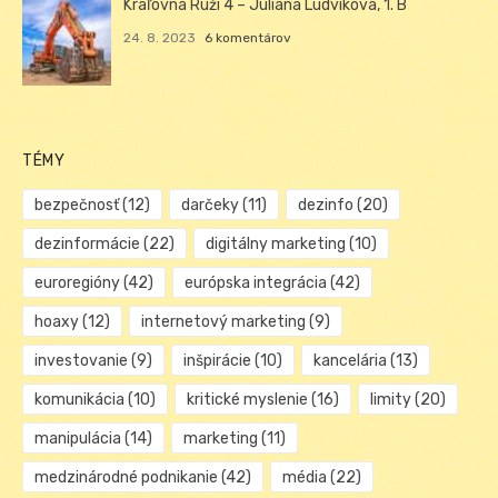
Kráľovná Ruží 4 – Juliana Ludviková, 1. B
24. 8. 2023
6 komentárov
TÉMY
bezpečnosť
(12)
darčeky
(11)
dezinfo
(20)
dezinformácie
(22)
digitálny marketing
(10)
euroregióny
(42)
európska integrácia
(42)
hoaxy
(12)
internetový marketing
(9)
investovanie
(9)
inšpirácie
(10)
kancelária
(13)
komunikácia
(10)
kritické myslenie
(16)
limity
(20)
manipulácia
(14)
marketing
(11)
medzinárodné podnikanie
(42)
média
(22)