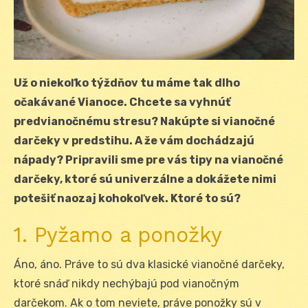
Už o niekoľko týždňov tu máme tak dlho
očakávané Vianoce. Chcete sa vyhnúť
predvianočnému stresu? Nakúpte si vianočné
darčeky v predstihu. A že vám dochádzajú
nápady? Pripravili sme pre vás tipy na vianočné
darčeky, ktoré sú univerzálne a dokážete nimi
potešiť naozaj kohokoľvek. Ktoré to sú?
1. Pyžamo a ponožky
Áno, áno. Práve to sú dva klasické vianočné darčeky,
ktoré snáď nikdy nechýbajú pod vianočným
darčekom. Ak o tom neviete, práve ponožky sú v