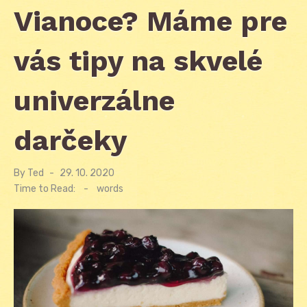
Vianoce? Máme pre
vás tipy na skvelé
univerzálne
darčeky
By
Ted
Posted
29. 10. 2020
on
Time to Read:
-
words