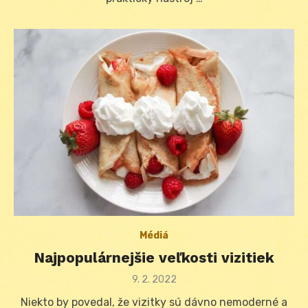
Médiá
Najpopulárnejšie veľkosti vizitiek
Posted
9. 2. 2022
on
Niekto by povedal, že vizitky sú dávno nemoderné a