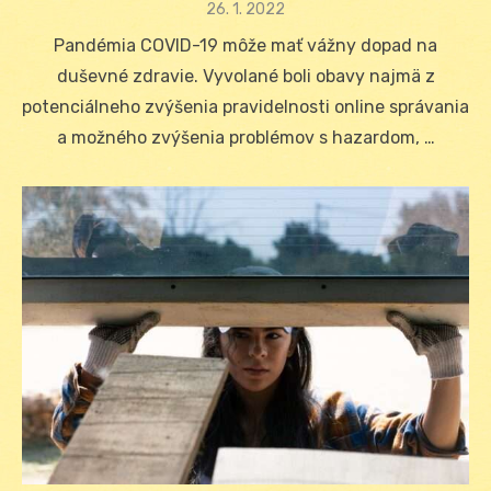
Posted
26. 1. 2022
on
Pandémia COVID-19 môže mať vážny dopad na
duševné zdravie. Vyvolané boli obavy najmä z
potenciálneho zvýšenia pravidelnosti online správania
a možného zvýšenia problémov s hazardom, …