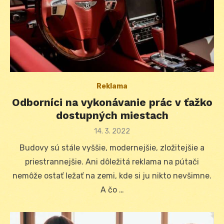
Reklama
Odborníci na vykonávanie prác v ťažko
dostupných miestach
Posted
14. 3. 2022
on
Budovy sú stále vyššie, modernejšie, zložitejšie a
priestrannejšie. Ani dôležitá reklama na pútači
nemôže ostať ležať na zemi, kde si ju nikto nevšimne.
A čo …