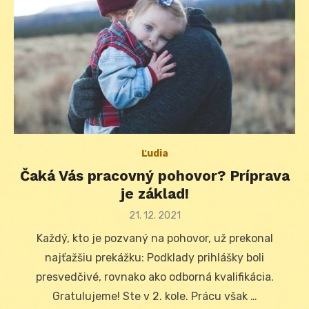
Ľudia
Čaká Vás pracovný pohovor? Príprava
je základ!
Posted
21. 12. 2021
on
Každý, kto je pozvaný na pohovor, už prekonal
najťažšiu prekážku: Podklady prihlášky boli
presvedčivé, rovnako ako odborná kvalifikácia.
Gratulujeme! Ste v 2. kole. Prácu však …