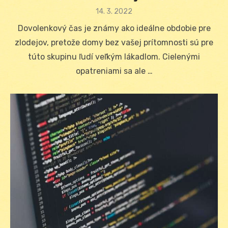
Posted
14. 3. 2022
on
Dovolenkový čas je známy ako ideálne obdobie pre
zlodejov, pretože domy bez vašej prítomnosti sú pre
túto skupinu ľudí veľkým lákadlom. Cielenými
opatreniami sa ale …