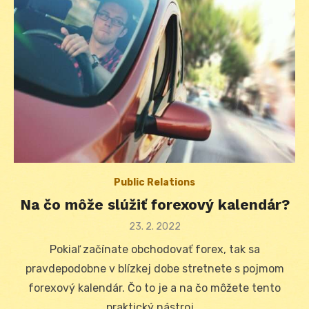
Public Relations
Na čo môže slúžiť forexový kalendár?
Posted
23. 2. 2022
on
Pokiaľ začínate obchodovať forex, tak sa
pravdepodobne v blízkej dobe stretnete s pojmom
forexový kalendár. Čo to je a na čo môžete tento
praktický nástroj …