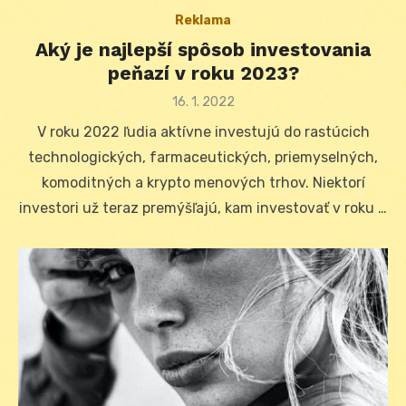
Reklama
Aký je najlepší spôsob investovania
peňazí v roku 2023?
Posted
16. 1. 2022
on
V roku 2022 ľudia aktívne investujú do rastúcich
technologických, farmaceutických, priemyselných,
komoditných a krypto menových trhov. Niektorí
investori už teraz premýšľajú, kam investovať v roku …