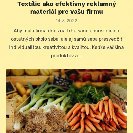
Textílie ako efektívny reklamný
materiál pre vašu firmu
Posted
14. 3. 2022
on
Aby mala firma dnes na trhu šancu, musí nielen
ostatných okolo seba, ale aj samú seba presvedčiť
individualitou, kreativitou a kvalitou. Keďže väčšina
produktov a …