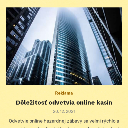
Reklama
Dôležitosť odvetvia online kasín
Posted
20. 12. 2021
on
Odvetvie online hazardnej zábavy sa veľmi rýchlo a