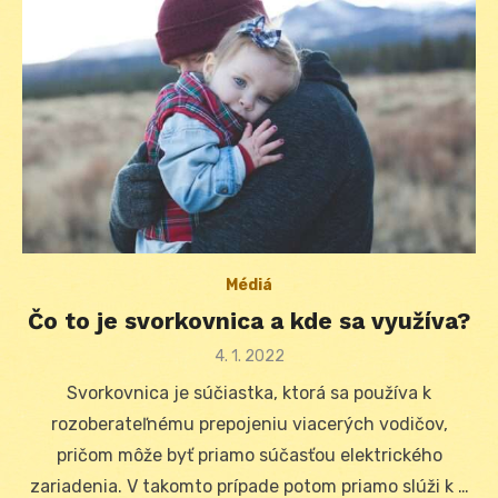
Médiá
Čo to je svorkovnica a kde sa využíva?
Posted
4. 1. 2022
on
Svorkovnica je súčiastka, ktorá sa používa k
rozoberateľnému prepojeniu viacerých vodičov,
pričom môže byť priamo súčasťou elektrického
zariadenia. V takomto prípade potom priamo slúži k …