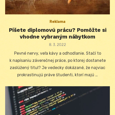
Reklama
Píšete diplomovú prácu? Pomôžte si
vhodne vybraným nábytkom
Posted
8. 3. 2022
on
Pevné nervy, veľa kávy a odhodlanie. Stačí to
k napísaniu záverečnej práce, po ktorej dostanete
zaslúžený titul? Je vedecky dokázané, že najviac
prokrastinujú práve študenti, ktorí majú …