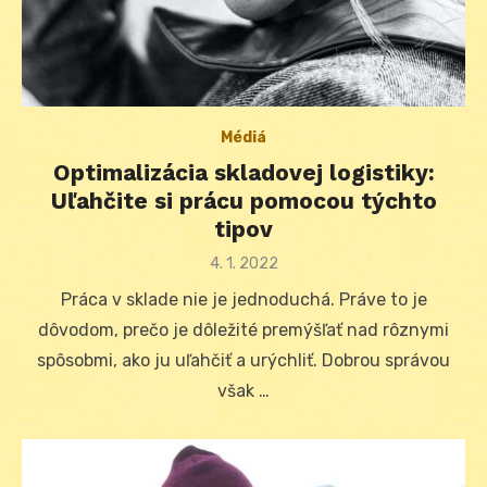
Médiá
Optimalizácia skladovej logistiky:
Uľahčite si prácu pomocou týchto
tipov
Posted
4. 1. 2022
on
Práca v sklade nie je jednoduchá. Práve to je
dôvodom, prečo je dôležité premýšľať nad rôznymi
spôsobmi, ako ju uľahčiť a urýchliť. Dobrou správou
však …