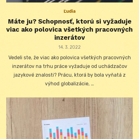
Ľudia
Máte ju? Schopnosť, ktorú si vyžaduje
viac ako polovica všetkých pracovných
inzerátov
Posted
14. 3. 2022
on
Vedeli ste, že viac ako polovica všetkých pracovných
inzerátov na trhu práce vyžaduje od uchádzačov
jazykové znalosti? Prácu, ktorá by bola vyňatá z
výhod globalizácie, …