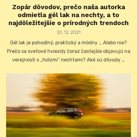
Zopár dôvodov, prečo naša autorka
odmietla gél lak na nechty, a to
najdôležitejšie o prírodných trendoch
Posted
30. 12. 2021
on
Gél lak je pohodlný, praktický a módny … Alebo nie?
Prečo sa svetové hviezdy čoraz častejšie objavujú na
verejnosti s „holými“ nechtami? Aké sú dôvody …