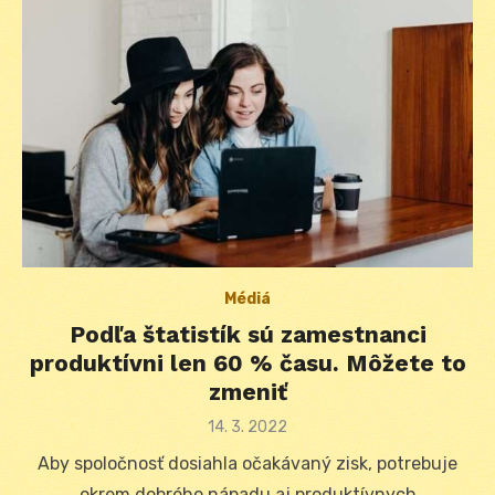
Médiá
Podľa štatistík sú zamestnanci
produktívni len 60 % času. Môžete to
zmeniť
Posted
14. 3. 2022
on
Aby spoločnosť dosiahla očakávaný zisk, potrebuje
okrem dobrého nápadu aj produktívnych