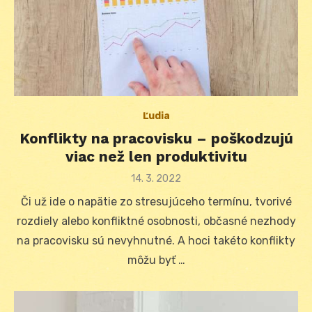
Ľudia
Konflikty na pracovisku – poškodzujú
viac než len produktivitu
Posted
14. 3. 2022
on
Či už ide o napätie zo stresujúceho termínu, tvorivé
rozdiely alebo konfliktné osobnosti, občasné nezhody
na pracovisku sú nevyhnutné. A hoci takéto konflikty
môžu byť …