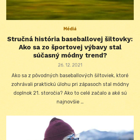
Médiá
Stručná história baseballovej šiltovky:
Ako sa zo športovej výbavy stal
súčasný módny trend?
Posted
26. 12. 2021
on
Ako sa z pôvodných baseballových šiltoviek, ktoré
zohrávali praktickú úlohu pri zápasoch stal módny
doplnok 21. storočia? Ako to celé začalo a aké sú
najnovšie …