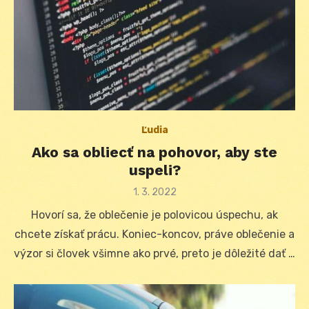
Ľudia
Ako sa obliecť na pohovor, aby ste
uspeli?
Posted
1. 3. 2022
on
Hovorí sa, že oblečenie je polovicou úspechu, ak
chcete získať prácu. Koniec-koncov, práve oblečenie a
výzor si človek všimne ako prvé, preto je dôležité dať …