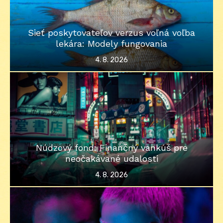
Sieť poskytovateľov verzus voľná voľba
lekára: Modely fungovania
Posted
4. 8. 2026
on
Núdzový fond: Finančný vankúš pre
neočakávané udalosti
Posted
4. 8. 2026
on