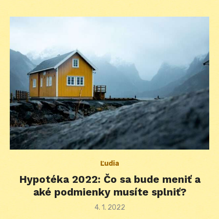
Ľudia
Hypotéka 2022: Čo sa bude meniť a
aké podmienky musíte splniť?
Posted
4. 1. 2022
on