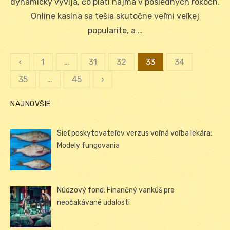
dynamicky vyvíja, čo platí najmä v posledných rokoch.
Online kasína sa tešia skutočne veľmi veľkej
popularite, a …
‹
1
…
31
32
33
34
Stránkovanie
35
…
45
›
príspevkov
NAJNOVŠIE
Sieť poskytovateľov verzus voľná voľba lekára:
Modely fungovania
Núdzový fond: Finančný vankúš pre
neočakávané udalosti