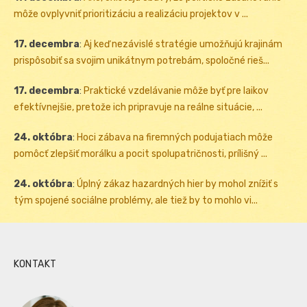
môže ovplyvniť prioritizáciu a realizáciu projektov v ...
17. decembra
:
Aj keď nezávislé stratégie umožňujú krajinám
prispôsobiť sa svojim unikátnym potrebám, spoločné rieš...
17. decembra
:
Praktické vzdelávanie môže byť pre laikov
efektívnejšie, pretože ich pripravuje na reálne situácie, ...
24. októbra
:
Hoci zábava na firemných podujatiach môže
pomôcť zlepšiť morálku a pocit spolupatričnosti, prílišný ...
24. októbra
:
Úplný zákaz hazardných hier by mohol znížiť s
tým spojené sociálne problémy, ale tiež by to mohlo vi...
KONTAKT