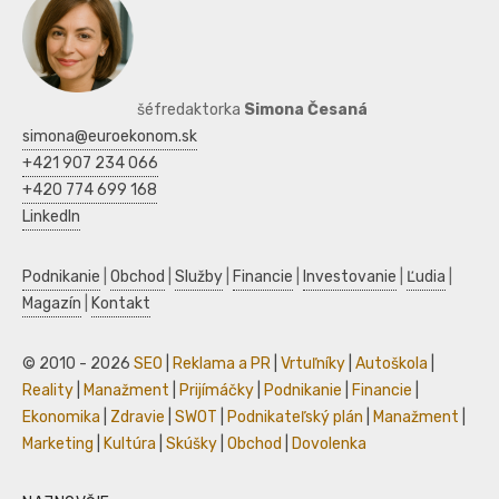
šéfredaktorka
Simona Česaná
simona@euroekonom.sk
+421 907 234 066
+420 774 699 168
LinkedIn
Podnikanie
|
Obchod
|
Služby
|
Financie
|
Investovanie
|
Ľudia
|
Magazín
|
Kontakt
© 2010 - 2026
SEO
|
Reklama a PR
|
Vrtuľníky
|
Autoškola
|
Reality
|
Manažment
|
Prijímáčky
|
Podnikanie
|
Financie
|
Ekonomika
|
Zdravie
|
SWOT
|
Podnikateľský plán
|
Manažment
|
Marketing
|
Kultúra
|
Skúšky
|
Obchod
|
Dovolenka