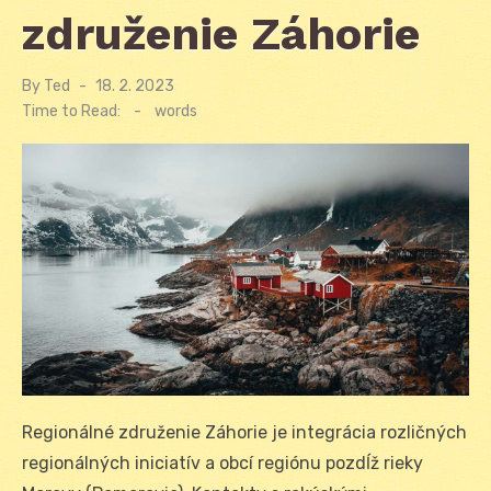
združenie Záhorie
By
Ted
Posted
18. 2. 2023
on
Time to Read:
-
words
Regionálné združenie Záhorie je integrácia rozličných
regionálných iniciatív a obcí regiónu pozdĺž rieky