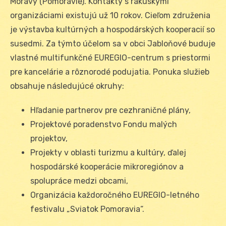
Moravy (Pomoravie). Kontakty s rakúskými
organizáciami existujú už 10 rokov. Cieľom združenia
je výstavba kultúrných a hospodárských kooperacií so
susedmi. Za týmto účelom sa v obci Jabloňové buduje
vlastné multifunkčné EUREGIO-centrum s priestormi
pre kancelárie a rôznorodé podujatia. Ponuka služieb
obsahuje následujúcé okruhy:
Hľadanie partnerov pre cezhraničné plány,
Projektové poradenstvo Fondu malých
projektov,
Projekty v oblasti turizmu a kultúry, ďalej
hospodárské kooperácie mikroregiónov a
spolupráce medzi obcami,
Organizácia každoročného EUREGIO-letného
festivalu „Sviatok Pomoravia“.