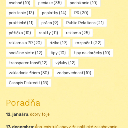
osobné
(10)
peniaze
(35)
podnikanie
(10)
poistenie
(13)
poplatky
(14)
PR
(20)
praktické
(11)
práca
(9)
Public Relations
(21)
pôžička
(10)
reality
(11)
reklama
(25)
reklama a PR
(20)
riziko
(19)
rozpočet
(22)
sociálne siete
(12)
tipy
(10)
tipy na darčeky
(10)
transparentnosť
(12)
výluky
(12)
zakladanie firiem
(30)
zodpovednosť
(10)
Časopis Diskredit
(18)
Poradňa
12. januára
:
dobry to je
17. decembra
:
Áno, existujú obavy, že politické zasahovanie