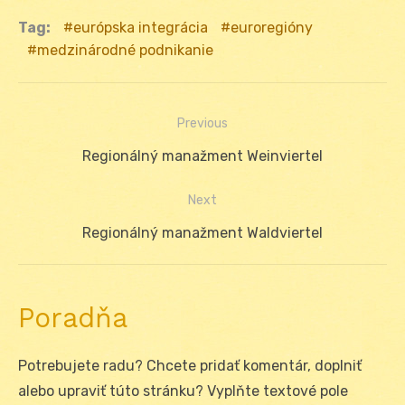
Tag:
európska integrácia
euroregióny
medzinárodné podnikanie
Previous
Navigácia
Previous
Regionálný manažment Weinviertel
v
post:
Next
článku
Next
Regionálný manažment Waldviertel
post:
Poradňa
Potrebujete radu? Chcete pridať komentár, doplniť
alebo upraviť túto stránku? Vyplňte textové pole