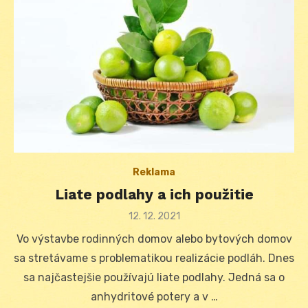
Reklama
Liate podlahy a ich použitie
Posted
12. 12. 2021
on
Vo výstavbe rodinných domov alebo bytových domov
sa stretávame s problematikou realizácie podláh. Dnes
sa najčastejšie používajú liate podlahy. Jedná sa o
anhydritové potery a v …