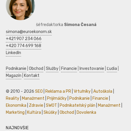
šéfredaktorka
Simona Česaná
simona@euroekonom.sk
+421 907 234 066
+420 774 699 168
LinkedIn
Podnikanie
|
Obchod
|
Služby
|
Financie
|
Investovanie
|
Ľudia
|
Magazín
|
Kontakt
© 2010 - 2026
SEO
|
Reklama a PR
|
Vrtuľníky
|
Autoškola
|
Reality
|
Manažment
|
Prijímáčky
|
Podnikanie
|
Financie
|
Ekonomika
|
Zdravie
|
SWOT
|
Podnikateľský plán
|
Manažment
|
Marketing
|
Kultúra
|
Skúšky
|
Obchod
|
Dovolenka
NAJNOVŠIE