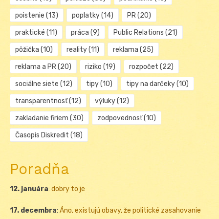
poistenie
(13)
poplatky
(14)
PR
(20)
praktické
(11)
práca
(9)
Public Relations
(21)
pôžička
(10)
reality
(11)
reklama
(25)
reklama a PR
(20)
riziko
(19)
rozpočet
(22)
sociálne siete
(12)
tipy
(10)
tipy na darčeky
(10)
transparentnosť
(12)
výluky
(12)
zakladanie firiem
(30)
zodpovednosť
(10)
Časopis Diskredit
(18)
Poradňa
12. januára
:
dobry to je
17. decembra
:
Áno, existujú obavy, že politické zasahovanie