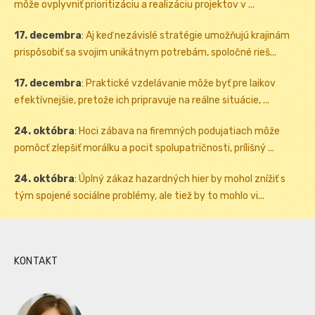
môže ovplyvniť prioritizáciu a realizáciu projektov v ...
17. decembra
:
Aj keď nezávislé stratégie umožňujú krajinám
prispôsobiť sa svojim unikátnym potrebám, spoločné rieš...
17. decembra
:
Praktické vzdelávanie môže byť pre laikov
efektívnejšie, pretože ich pripravuje na reálne situácie, ...
24. októbra
:
Hoci zábava na firemných podujatiach môže
pomôcť zlepšiť morálku a pocit spolupatričnosti, prílišný ...
24. októbra
:
Úplný zákaz hazardných hier by mohol znížiť s
tým spojené sociálne problémy, ale tiež by to mohlo vi...
KONTAKT