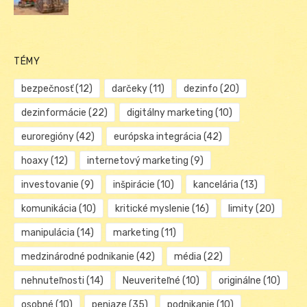
TÉMY
bezpečnosť
(12)
darčeky
(11)
dezinfo
(20)
dezinformácie
(22)
digitálny marketing
(10)
euroregióny
(42)
európska integrácia
(42)
hoaxy
(12)
internetový marketing
(9)
investovanie
(9)
inšpirácie
(10)
kancelária
(13)
komunikácia
(10)
kritické myslenie
(16)
limity
(20)
manipulácia
(14)
marketing
(11)
medzinárodné podnikanie
(42)
média
(22)
nehnuteľnosti
(14)
Neuveriteľné
(10)
originálne
(10)
osobné
(10)
peniaze
(35)
podnikanie
(10)