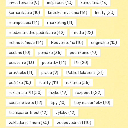
investovanie
(9)
inšpirácie
(10)
kancelária
(13)
komunikácia
(10)
kritické myslenie
(16)
limity
(20)
manipulácia
(14)
marketing
(11)
medzinárodné podnikanie
(42)
média
(22)
nehnuteľnosti
(14)
Neuveriteľné
(10)
originálne
(10)
osobné
(10)
peniaze
(35)
podnikanie
(10)
poistenie
(13)
poplatky
(14)
PR
(20)
praktické
(11)
práca
(9)
Public Relations
(21)
pôžička
(10)
reality
(11)
reklama
(25)
reklama a PR
(20)
riziko
(19)
rozpočet
(22)
sociálne siete
(12)
tipy
(10)
tipy na darčeky
(10)
transparentnosť
(12)
výluky
(12)
zakladanie firiem
(30)
zodpovednosť
(10)