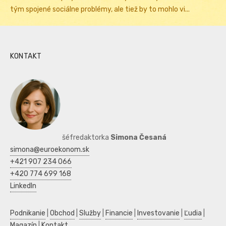
tým spojené sociálne problémy, ale tiež by to mohlo vi...
KONTAKT
šéfredaktorka
Simona Česaná
simona@euroekonom.sk
+421 907 234 066
+420 774 699 168
LinkedIn
Podnikanie
|
Obchod
|
Služby
|
Financie
|
Investovanie
|
Ľudia
|
Magazín
|
Kontakt