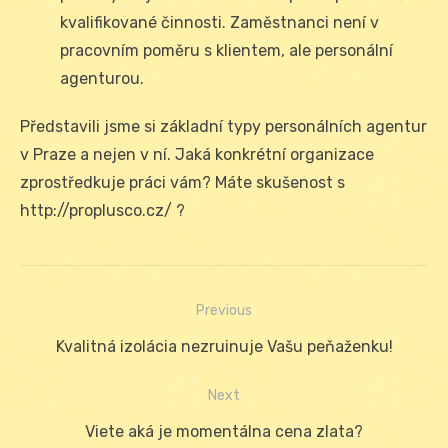
kvalifikované činnosti. Zaměstnanci není v
pracovním poměru s klientem, ale personální
agenturou.
Představili jsme si základní typy personálních agentur
v Praze a nejen v ní. Jaká konkrétní organizace
zprostředkuje práci vám? Máte skušenost s
http://proplusco.cz/ ?
Previous
Navigácia
Previous
Kvalitná izolácia nezruinuje Vašu peňaženku!
v
post:
Next
článku
Next
Viete aká je momentálna cena zlata?