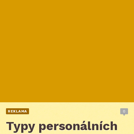
REKLAMA
0
Typy personálních