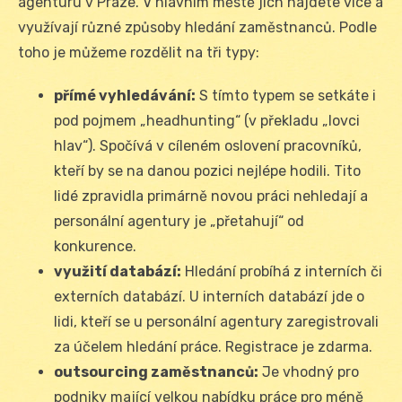
agenturu v Praze. V hlavním městě jich najdete více a
využívají různé způsoby hledání zaměstnanců. Podle
toho je můžeme rozdělit na tři typy:
přímé vyhledávání:
S tímto typem se setkáte i
pod pojmem „headhunting“ (v překladu „lovci
hlav“). Spočívá v cíleném oslovení pracovníků,
kteří by se na danou pozici nejlépe hodili. Tito
lidé zpravidla primárně novou práci nehledají a
personální agentury je „přetahují“ od
konkurence.
využití databází:
Hledání probíhá z interních či
externích databází. U interních databází jde o
lidi, kteří se u personální agentury zaregistrovali
za účelem hledání práce. Registrace je zdarma.
outsourcing zaměstnanců:
Je vhodný pro
podniky mající velkou nabídku práce pro méně