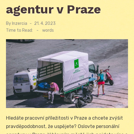
agentur v Praze
By
Inzercia
Posted
21. 4. 2023
on
Time to Read:
-
words
Hledáte pracovní příležitosti v Praze a chcete zvýšit
pravděpodobnost, že uspějete? Oslovte personální