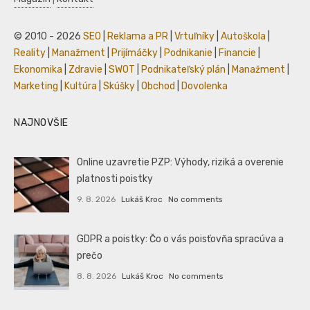
© 2010 - 2026
SEO
|
Reklama a PR
|
Vrtuľníky
|
Autoškola
|
Reality
|
Manažment
|
Prijímáčky
|
Podnikanie
|
Financie
|
Ekonomika
|
Zdravie
|
SWOT
|
Podnikateľský plán
|
Manažment
|
Marketing
|
Kultúra
|
Skúšky
|
Obchod
|
Dovolenka
NAJNOVŠIE
Online uzavretie PZP: Výhody, riziká a overenie
platnosti poistky
9. 8. 2026
Lukáš Kroc
No comments
GDPR a poistky: Čo o vás poisťovňa spracúva a
prečo
8. 8. 2026
Lukáš Kroc
No comments