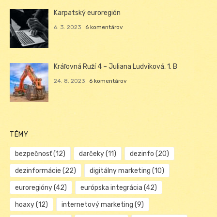
Karpatský euroregión
6. 3. 2023
6 komentárov
Kráľovná Ruží 4 – Juliana Ludviková, 1. B
24. 8. 2023
6 komentárov
TÉMY
bezpečnosť
(12)
darčeky
(11)
dezinfo
(20)
dezinformácie
(22)
digitálny marketing
(10)
euroregióny
(42)
európska integrácia
(42)
hoaxy
(12)
internetový marketing
(9)