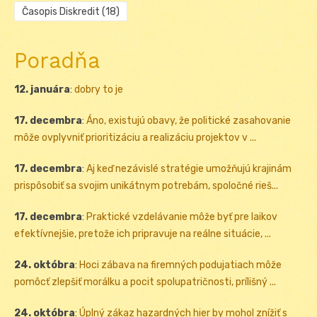
Časopis Diskredit
(18)
Poradňa
12. januára
:
dobry to je
17. decembra
:
Áno, existujú obavy, že politické zasahovanie
môže ovplyvniť prioritizáciu a realizáciu projektov v ...
17. decembra
:
Aj keď nezávislé stratégie umožňujú krajinám
prispôsobiť sa svojim unikátnym potrebám, spoločné rieš...
17. decembra
:
Praktické vzdelávanie môže byť pre laikov
efektívnejšie, pretože ich pripravuje na reálne situácie, ...
24. októbra
:
Hoci zábava na firemných podujatiach môže
pomôcť zlepšiť morálku a pocit spolupatričnosti, prílišný ...
24. októbra
:
Úplný zákaz hazardných hier by mohol znížiť s