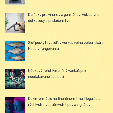
Darčeky pre vinárov a gurmánov: Exkluzívne
delikatesy a príslušenstvo
Sieť poskytovateľov verzus voľná voľba lekára:
Modely fungovania
Núdzový fond: Finančný vankúš pre
neočakávané udalosti
Dezinformácie na finančnom trhu: Regulácia
rýchlych investičných tipov a signálov