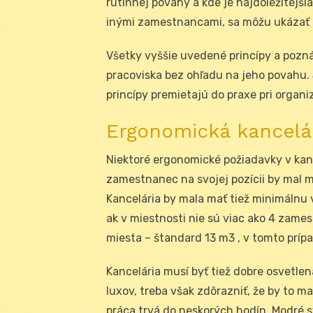
rutinnej povahy a kde je najdôležitejš
inými zamestnancami, sa môžu ukázať e
Všetky vyššie uvedené princípy a pozn
pracoviska bez ohľadu na jeho povahu. J
princípy premietajú do praxe pri organi
Ergonomická kancelá
Niektoré ergonomické požiadavky v kanc
zamestnanec na svojej pozícii by mal 
Kancelária by mala mať tiež minimálnu v
ak v miestnosti nie sú viac ako 4 zame
miesta – štandard 13 m3 , v tomto príp
Kancelária musí byť tiež dobre osvetle
luxov, treba však zdôrazniť, že by to ma
práca trvá do neskorých hodín. Modré s