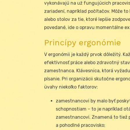
vykonávajú na už fungujúcich pracovis
zariadení, napríklad počítačov. Môže to
alebo stolov za tie, ktoré lepšie zod
povedané, ide o opravu momentálne ex
Princípy ergonómie
V ergonómii je každý prvok dôležitý. Ka
efektívnosť práce alebo zdravotný sta
zamestnanca. Klávesnica, ktorá vyžaduje
písanie. Pri organizácii skutočne ergo
úvahy niekoľko faktorov:
zamestnancovi by malo byť poskyt
schopnostiam – to je napríklad o
zamestnancovi. Znamená to tiež p
a pohodlné pracovisko;