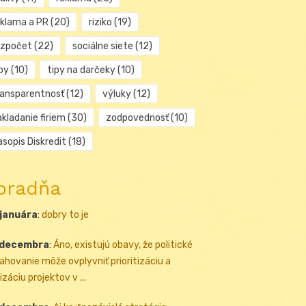
eklama a PR
(20)
riziko
(19)
ozpočet
(22)
sociálne siete
(12)
py
(10)
tipy na darčeky
(10)
ransparentnosť
(12)
výluky
(12)
kladanie firiem
(30)
zodpovednosť
(10)
sopis Diskredit
(18)
oradňa
 januára
:
dobry to je
 decembra
:
Áno, existujú obavy, že politické
ahovanie môže ovplyvniť prioritizáciu a
izáciu projektov v ...