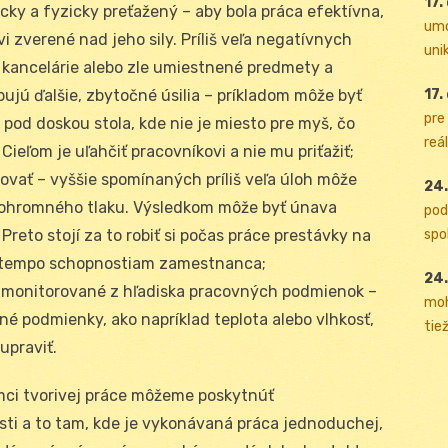
17.
ky a fyzicky preťažený – aby bola práca efektívna,
umo
 zverené nad jeho sily. Príliš veľa negatívnych
uni
 kancelárie alebo zle umiestnené predmety a
17.
ujú ďalšie, zbytočné úsilia – príkladom môže byť
pre
 pod doskou stola, kde nie je miesto pre myš, čo
reál
Cieľom je uľahčiť pracovníkovi a nie mu priťažiť;
ovať – ​​vyššie spomínaných príliš veľa úloh môže
24.
 ohromného tlaku. Výsledkom môže byť únava
pod
spol
Preto stojí za to robiť si počas práce prestávky na
é tempo schopnostiam zamestnanca;
24.
e monitorované z hľadiska pracovných podmienok –
moh
né podmienky, ako napríklad teplota alebo vlhkosť,
tiež
upraviť.
mci tvorivej práce môžeme poskytnúť
i a to tam, kde je vykonávaná práca jednoduchej,