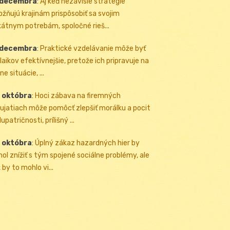
 decembra
:
Aj keď nezávislé stratégie
žňujú krajinám prispôsobiť sa svojim
kátnym potrebám, spoločné rieš...
 decembra
:
Praktické vzdelávanie môže byť
 laikov efektívnejšie, pretože ich pripravuje na
ne situácie, ...
 októbra
:
Hoci zábava na firemných
ujatiach môže pomôcť zlepšiť morálku a pocit
upatričnosti, prílišný ...
 októbra
:
Úplný zákaz hazardných hier by
ol znížiť s tým spojené sociálne problémy, ale
 by to mohlo vi...