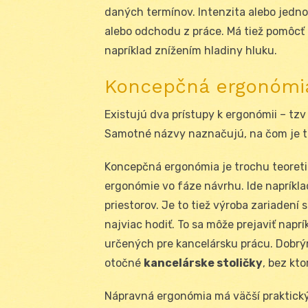
daných termínov. Intenzita alebo jedno
alebo odchodu z práce. Má tiež pomôcť 
napríklad znížením hladiny hluku.
Koncepčná ergonómi
Existujú dva prístupy k ergonómii – t
Samotné názvy naznačujú, na čom je to
Koncepčná ergonómia je trochu teoretic
ergonómie vo fáze návrhu. Ide napríkla
priestorov. Je to tiež výroba zariadení
najviac hodiť. To sa môže prejaviť napr
určených pre kancelársku prácu. Dobrý
otočné
kancelárske stoličky
, bez kto
Nápravná ergonómia má väčší praktický