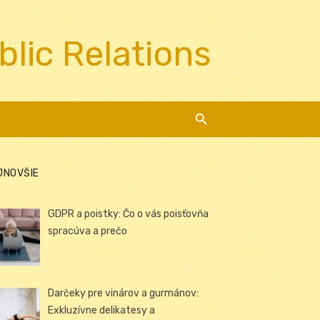
blic Relations
JNOVŠIE
GDPR a poistky: Čo o vás poisťovňa
spracúva a prečo
Darčeky pre vinárov a gurmánov:
Exkluzívne delikatesy a