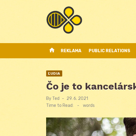
Skip
to
content
home
REKLAMA
PUBLIC RELATIONS
ĽUDIA
Čo je to kancelár
By
Ted
Posted
29. 6. 2021
on
Time to Read:
-
words