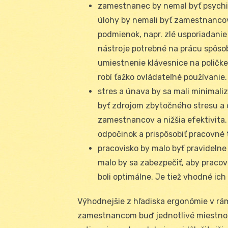
zamestnanec by nemal byť psychic
úlohy by nemali byť zamestnancovi
podmienok, napr. zlé usporiadanie
nástroje potrebné na prácu spôsob
umiestnenie klávesnice na poličke
robí ťažko ovládateľné používanie. 
stres a únava by sa mali minimaliz
byť zdrojom zbytočného stresu a
zamestnancov a nižšia efektivita. 
odpočinok a prispôsobiť pracovn
pracovisko by malo byť pravideln
malo by sa zabezpečiť, aby pracov
boli optimálne. Je tiež vhodné ich 
Výhodnejšie z hľadiska ergonómie v rá
zamestnancom buď jednotlivé miestnost