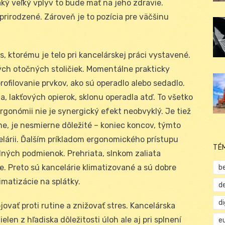
aký veľký vplyv to bude mať na jeho zdravie.
 prirodzené. Zároveň je to pozícia pre väčšinu
, ktorému je telo pri kancelárskej práci vystavené.
ých otočných stoličiek. Momentálne prakticky
filovanie prvkov, ako sú operadlo alebo sedadlo.
, lakťových opierok, sklonu operadla atď. To všetko
gonómii nie je synergický efekt neobvyklý. Je tiež
me, je nesmierne dôležité – koniec koncov, týmto
lárii. Ďalším príkladom ergonomického prístupu
TÉ
ých podmienok. Prehriata, slnkom zaliata
te. Preto sú kancelárie klimatizované a sú dobre
b
matizácie na splátky.
d
d
ovať proti rutine a znižovať stres. Kancelárska
elen z hľadiska dôležitosti úloh ale aj pri splnení
e