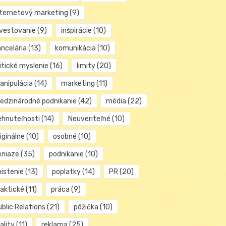
nternetový marketing
(9)
nvestovanie
(9)
inšpirácie
(10)
ancelária
(13)
komunikácia
(10)
itické myslenie
(16)
limity
(20)
anipulácia
(14)
marketing
(11)
edzinárodné podnikanie
(42)
média
(22)
ehnuteľnosti
(14)
Neuveriteľné
(10)
iginálne
(10)
osobné
(10)
eniaze
(35)
podnikanie
(10)
oistenie
(13)
poplatky
(14)
PR
(20)
raktické
(11)
práca
(9)
blic Relations
(21)
pôžička
(10)
ality
(11)
reklama
(25)