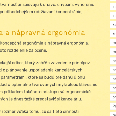
tvárnosť prispievajú k únave, chybám, vyhoreniu
i
pri dlhodobejšom udržiavaní koncentrácie,
i
k
a a nápravná ergonómia
kr
m
zv koncepčná ergonómia a nápravná ergonómia.
to rozdelenie založené.
m
n
kejší odbor, ktorý zahŕňa zavedenie princípov
d o plánovanie usporiadania kancelárskych
or
 s parametrami, ktoré sa budú pre danú úlohu
p
íklad u optimálne tvarovaných myší alebo klávesníc
p
m príkladom takéhoto prístupu sú ergonomické,
p
rých je dnes ťažké predstaviť si kanceláriu.
Pu
 rozmer vďaka tomu, že sa tieto činnosti
re