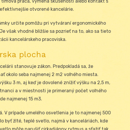
ia tímová práca, výmena skúseností alebo kontakt s
fektívnejšie otvorené kancelárie.
ámky určite pomôžu pri vytváraní ergonomického
e však vhodné bližšie sa pozrieť na to, ako sa tieto
zácii kancelárskeho pracoviska.
rska plocha
elárii stanovuje zákon. Predpokladá sa, že
mať okolo seba najmenej 2 m2 voľného miesta.
ýšku 3 m, aj keď je dovolené znížiť výšku na 2,5 m,
stnanci a v miestnosti je primeraný počet voľného
ade najmenej 15 m3.
ná. V prípade umelého osvetlenia je to najmenej 500
lo byť žlté, teplé svetlo, najmä v kanceláriách, kde
vetlo môže narušiť cirkadiánny rytmus a sťažiť tak