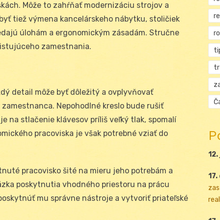
kách. Môže to zahŕňať modernizáciu strojov a
r
 byť tiež výmena kancelárskeho nábytku, stoličiek
povedajú úlohám a ergonomickým zásadám. Stručne
r
istujúceho zamestnania.
ti
t
za
ždý detail môže byť dôležitý a ovplyvňovať
Ča
v zamestnanca. Nepohodlné kreslo bude rušiť
 na stlačenie klávesov príliš veľký tlak, spomalí
P
nomického pracoviska je však potrebné vziať do
12.
nuté pracovisko šité na mieru jeho potrebám a
17.
tázka poskytnutia vhodného priestoru na prácu
zas
oskytnúť mu správne nástroje a vytvoriť priateľské
real