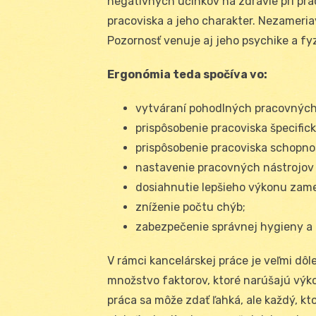
negatívnych účinkov na zdravie pri prác
pracoviska a jeho charakter. Nezameria
Pozornosť venuje aj jeho psychike a fyz
Ergonómia teda spočíva vo:
vytváraní pohodlných pracovných 
prispôsobenie pracoviska špecifick
prispôsobenie pracoviska schopn
nastavenie pracovných nástrojov
dosiahnutie lepšieho výkonu zam
zníženie počtu chýb;
zabezpečenie správnej hygieny a 
V rámci kancelárskej práce je veľmi dô
množstvo faktorov, ktoré narúšajú výk
práca sa môže zdať ľahká, ale každý, kto