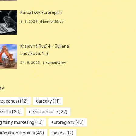
Karpatský euroregión
6. 3. 2023
6 komentárov
Kráľovná Ruží 4 – Juliana
Ludviková, 1. B
24. 8. 2023
6 komentárov
MY
ezpečnosť
(12)
darčeky
(11)
ezinfo
(20)
dezinformácie
(22)
igitálny marketing
(10)
euroregióny
(42)
urópska integrácia
(42)
hoaxy
(12)