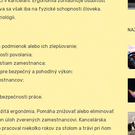
i v kancelárii. Ergonómia zohľadňuje osobitosť
va sa však iba na fyzické schopnosti človeka.
iológii.
NA
podmienok alebo ich zlepšovanie;
osti povolania;
ostiam zamestnanca;
 pre bezpečný a pohodlný výkon;
estnancov;
bezpečnosti práce.
ležitá ergonómia. Pomáha znižovať alebo eliminovať
on úloh zverených zamestnancovi. Kancelárska
 pracoval niekoľko rokov za stolom a trávi pri ňom