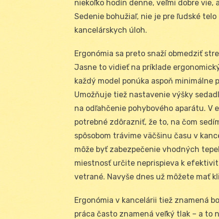
niekoľko hodín denne, veľmi dobre vie, 
Sedenie bohužiaľ, nie je pre ľudské telo
kancelárskych úloh.
Ergonómia sa preto snaží obmedziť stres
Jasne to vidieť na príklade ergonomick
každý model ponúka aspoň minimálne pro
Umožňuje tiež nastavenie výšky sedadla
na odľahčenie pohybového aparátu. V er
potrebné zdôrazniť, že to, na čom sedí
spôsobom trávime väčšinu času v kance
môže byť zabezpečenie vhodných tepeln
miestnosť určite neprispieva k efektivi
vetrané. Navyše dnes už môžete mať kli
Ergonómia v kancelárii tiež znamená boj
práca často znamená veľký tlak – a to ni