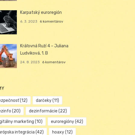
Karpatský euroregión
6. 3. 2023
6 komentárov
Kráľovná Ruží 4 – Juliana
Ludviková, 1. B
24. 8. 2023
6 komentárov
MY
ezpečnosť
(12)
darčeky
(11)
ezinfo
(20)
dezinformácie
(22)
igitálny marketing
(10)
euroregióny
(42)
urópska integrácia
(42)
hoaxy
(12)