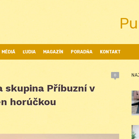
Pu
MÉDIÁ
ĽUDIA
MAGAZÍN
PORADŇA
KONTAKT
NA
0
 skupina Příbuzní v
len horúčkou