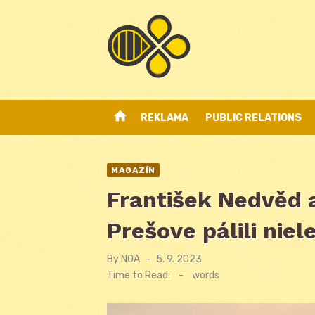
Skip
to
content
home
REKLAMA
PUBLIC RELATIONS
MAGAZÍN
František Nedvěd a
Prešove pálili nie
By
NOA
Posted
5. 9. 2023
on
Time to Read:
-
words