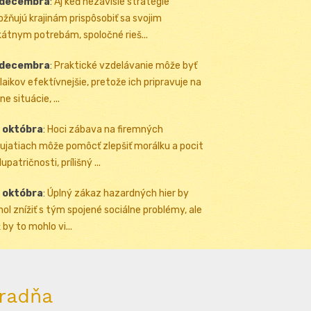
 decembra
:
Aj keď nezávislé stratégie
žňujú krajinám prispôsobiť sa svojim
kátnym potrebám, spoločné rieš...
 decembra
:
Praktické vzdelávanie môže byť
 laikov efektívnejšie, pretože ich pripravuje na
ne situácie, ...
 októbra
:
Hoci zábava na firemných
ujatiach môže pomôcť zlepšiť morálku a pocit
upatričnosti, prílišný ...
 októbra
:
Úplný zákaz hazardných hier by
ol znížiť s tým spojené sociálne problémy, ale
 by to mohlo vi...
radňa