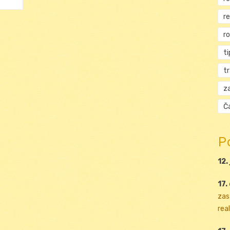
r
r
ti
t
za
Ča
P
12.
17.
zas
real