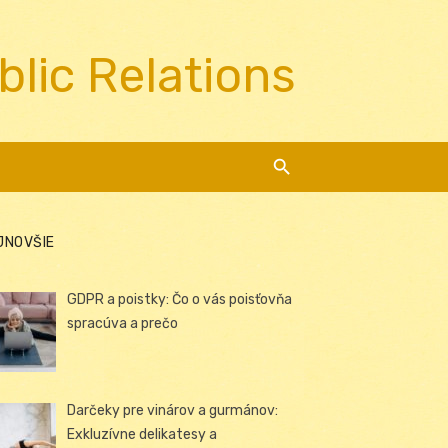
blic Relations
JNOVŠIE
GDPR a poistky: Čo o vás poisťovňa
spracúva a prečo
Darčeky pre vinárov a gurmánov:
Exkluzívne delikatesy a