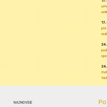
17.
umo
uni
17.
pre
reál
24.
pod
spol
24.
moh
tiež
Po
NAJNOVŠIE