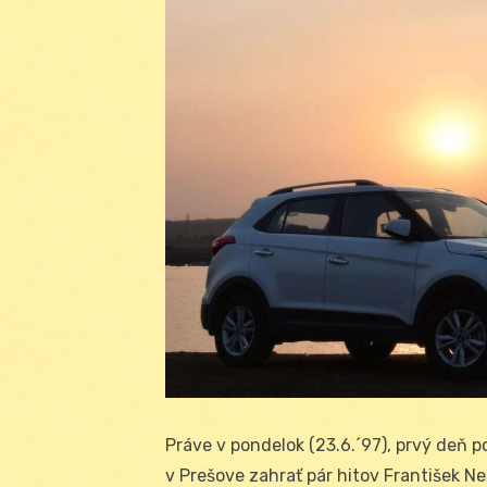
Práve v pondelok (23.6.´97), prvý deň p
v Prešove zahrať pár hitov František N