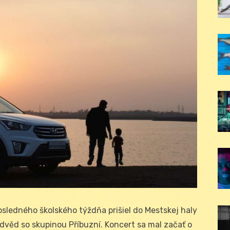
osledného školského týždňa prišiel do Mestskej haly
edvěd so skupinou Příbuzní. Koncert sa mal začať o