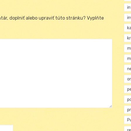
i
i
ár, doplniť alebo upraviť túto stránku? Vyplňte
k
kr
m
m
n
or
p
p
p
Pu
re