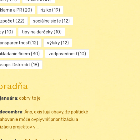
eklama a PR
(20)
riziko
(19)
ozpočet
(22)
sociálne siete
(12)
py
(10)
tipy na darčeky
(10)
ransparentnosť
(12)
výluky
(12)
kladanie firiem
(30)
zodpovednosť
(10)
sopis Diskredit
(18)
oradňa
 januára
:
dobry to je
 decembra
:
Áno, existujú obavy, že politické
ahovanie môže ovplyvniť prioritizáciu a
izáciu projektov v ...