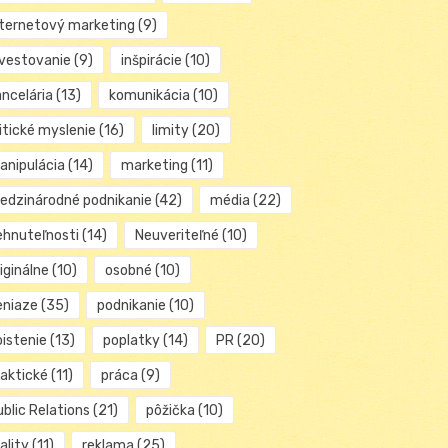
nternetový marketing
(9)
nvestovanie
(9)
inšpirácie
(10)
ancelária
(13)
komunikácia
(10)
itické myslenie
(16)
limity
(20)
anipulácia
(14)
marketing
(11)
edzinárodné podnikanie
(42)
média
(22)
ehnuteľnosti
(14)
Neuveriteľné
(10)
iginálne
(10)
osobné
(10)
eniaze
(35)
podnikanie
(10)
oistenie
(13)
poplatky
(14)
PR
(20)
raktické
(11)
práca
(9)
blic Relations
(21)
pôžička
(10)
ality
(11)
reklama
(25)