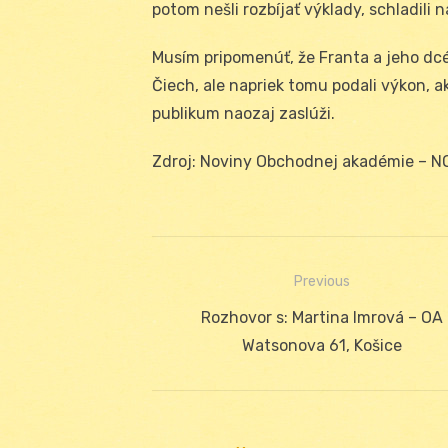
potom nešli rozbíjať výklady, schladili n
Musím pripomenúť, že Franta a jeho dcér
Čiech, ale napriek tomu podali výkon, 
publikum naozaj zaslúži.
Zdroj: Noviny Obchodnej akadémie – N
Previous
Navigácia
Previous
Rozhovor s: Martina Imrová – OA
v
post:
Watsonova 61, Košice
článku