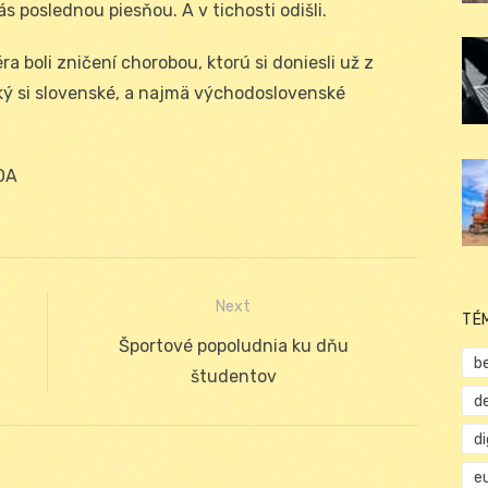
ás poslednou piesňou. A v tichosti odišli.
a boli zničení chorobou, ktorú si doniesli už z
aký si slovenské, a najmä východoslovenské
OA
Next
TÉ
Next
Športové popoludnia ku dňu
b
post:
študentov
d
d
e