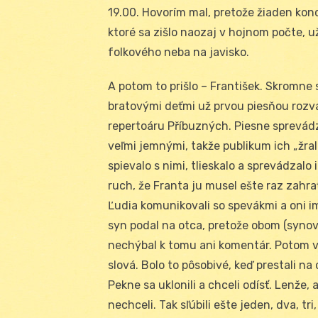
19.00. Hovorím mal, pretože žiaden ko
ktoré sa zišlo naozaj v hojnom počte, 
folkového neba na javisko.
A potom to prišlo – František. Skromne s
bratovými deťmi už prvou piesňou rozváš
repertoáru Příbuzných. Piesne sprevádza
veľmi jemnými, takže publikum ich „žral
spievalo s nimi, tlieskalo a sprevádzalo
ruch, že Franta ju musel ešte raz zahrať
Ľudia komunikovali so spevákmi a oni im
syn podal na otca, pretože obom (synov
nechýbal k tomu ani komentár. Potom vy
slová. Bolo to pôsobivé, keď prestali na 
Pekne sa uklonili a chceli odísť. Lenže,
nechceli. Tak sľúbili ešte jeden, dva, tri