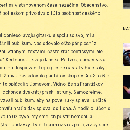
ncert sa v stanovenom čase nezačína. Obecenstvo,
už potleskom privolávalo túto osobnosť českého
NA
i doniesol svoju gitarku a spolu so svojimi a
nili publikum. Nasledovalo ešte pár piesní z
li vtipnými textami, často krát politickými, ale
o“. Keď spustili svoju klasiku Podvod, obecenstvo
 ich. Po dospievaní tejto piesne nastal v hale taký
. Znovu nasledovalo pár hitov skupiny. A už to išlo.
 to oplácali s úsmevom. Vidno, že sa Františkov
i dokonca dvakrát) praskli struny. Samozrejme,
zvali publikum, aby na povel ruky spievali určité
chvíľu hrať a dav spieval do ticha. A nadišlo lúčenie.
 ako to už býva, my sme ich pustiť nemohli a
, štyri prídavky. Tými troma nás rozpálili, a aby sme