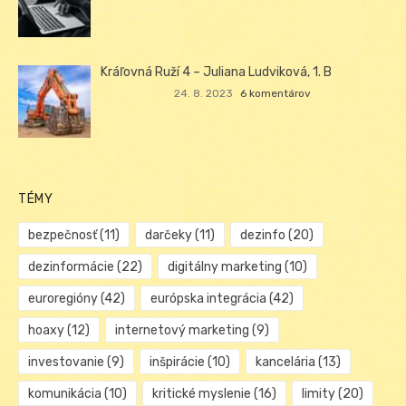
Kráľovná Ruží 4 – Juliana Ludviková, 1. B
24. 8. 2023
6 komentárov
TÉMY
bezpečnosť
(11)
darčeky
(11)
dezinfo
(20)
dezinformácie
(22)
digitálny marketing
(10)
euroregióny
(42)
európska integrácia
(42)
hoaxy
(12)
internetový marketing
(9)
investovanie
(9)
inšpirácie
(10)
kancelária
(13)
komunikácia
(10)
kritické myslenie
(16)
limity
(20)