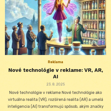
Reklama
Nové technológie v reklame: VR, AR,
AI
Posted
23. 8. 2025
on
Nové technológie v reklame Nové technológie ako
virtuálna realita (VR), rozšírená realita (AR) a umelá
inteligencia (AI) transformujú spôsob, akým značky