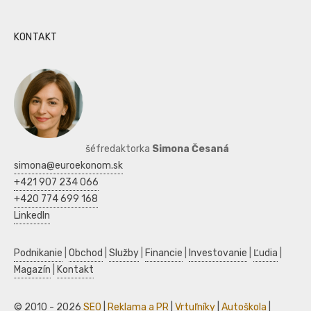
KONTAKT
šéfredaktorka
Simona Česaná
simona@euroekonom.sk
+421 907 234 066
+420 774 699 168
LinkedIn
Podnikanie
|
Obchod
|
Služby
|
Financie
|
Investovanie
|
Ľudia
|
Magazín
|
Kontakt
© 2010 - 2026
SEO
|
Reklama a PR
|
Vrtuľníky
|
Autoškola
|