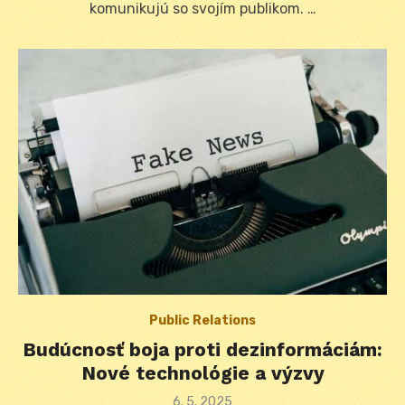
komunikujú so svojím publikom. …
Public Relations
Budúcnosť boja proti dezinformáciám:
Nové technológie a výzvy
Posted
6. 5. 2025