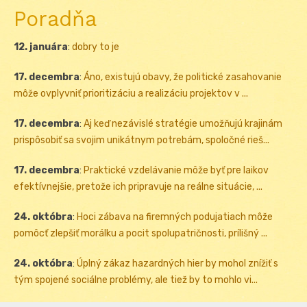
Poradňa
12. januára
:
dobry to je
17. decembra
:
Áno, existujú obavy, že politické zasahovanie
môže ovplyvniť prioritizáciu a realizáciu projektov v ...
17. decembra
:
Aj keď nezávislé stratégie umožňujú krajinám
prispôsobiť sa svojim unikátnym potrebám, spoločné rieš...
17. decembra
:
Praktické vzdelávanie môže byť pre laikov
efektívnejšie, pretože ich pripravuje na reálne situácie, ...
24. októbra
:
Hoci zábava na firemných podujatiach môže
pomôcť zlepšiť morálku a pocit spolupatričnosti, prílišný ...
24. októbra
:
Úplný zákaz hazardných hier by mohol znížiť s
tým spojené sociálne problémy, ale tiež by to mohlo vi...