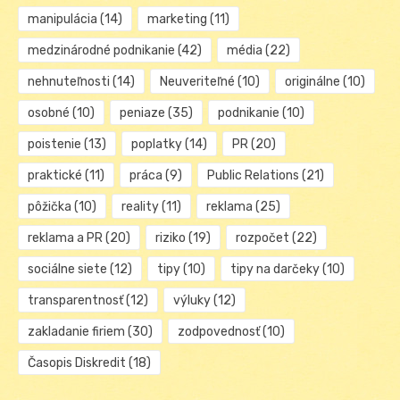
manipulácia
(14)
marketing
(11)
medzinárodné podnikanie
(42)
média
(22)
nehnuteľnosti
(14)
Neuveriteľné
(10)
originálne
(10)
osobné
(10)
peniaze
(35)
podnikanie
(10)
poistenie
(13)
poplatky
(14)
PR
(20)
praktické
(11)
práca
(9)
Public Relations
(21)
pôžička
(10)
reality
(11)
reklama
(25)
reklama a PR
(20)
riziko
(19)
rozpočet
(22)
sociálne siete
(12)
tipy
(10)
tipy na darčeky
(10)
transparentnosť
(12)
výluky
(12)
zakladanie firiem
(30)
zodpovednosť
(10)
Časopis Diskredit
(18)