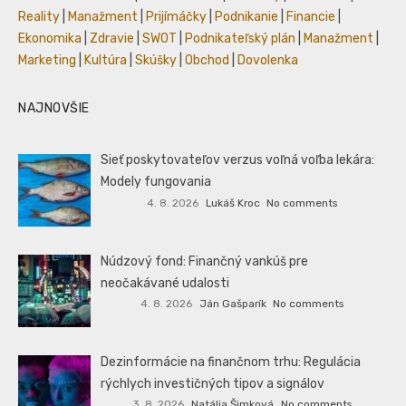
Reality
|
Manažment
|
Prijímáčky
|
Podnikanie
|
Financie
|
Ekonomika
|
Zdravie
|
SWOT
|
Podnikateľský plán
|
Manažment
|
Marketing
|
Kultúra
|
Skúšky
|
Obchod
|
Dovolenka
NAJNOVŠIE
Sieť poskytovateľov verzus voľná voľba lekára:
Modely fungovania
4. 8. 2026
Lukáš Kroc
No comments
Núdzový fond: Finančný vankúš pre
neočakávané udalosti
4. 8. 2026
Ján Gašparík
No comments
Dezinformácie na finančnom trhu: Regulácia
rýchlych investičných tipov a signálov
3. 8. 2026
Natália Šimková
No comments