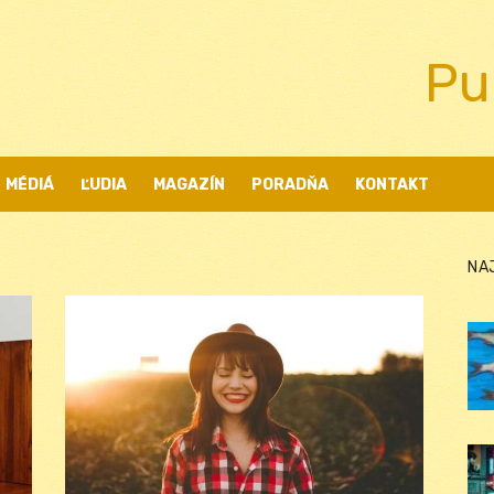
Pu
MÉDIÁ
ĽUDIA
MAGAZÍN
PORADŇA
KONTAKT
NA