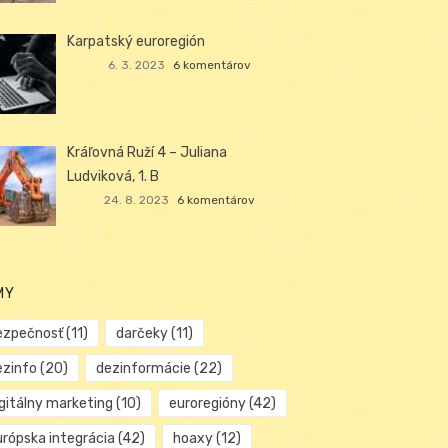
Karpatský euroregión
6. 3. 2023
6 komentárov
Kráľovná Ruží 4 – Juliana
Ludviková, 1. B
24. 8. 2023
6 komentárov
MY
ezpečnosť
(11)
darčeky
(11)
ezinfo
(20)
dezinformácie
(22)
igitálny marketing
(10)
euroregióny
(42)
urópska integrácia
(42)
hoaxy
(12)