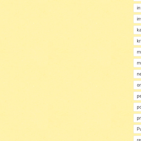
i
i
k
kr
m
m
n
or
p
p
p
Pu
re