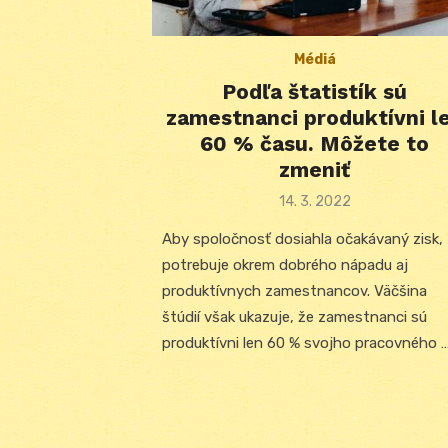
Médiá
Podľa štatistík sú
zamestnanci produktívni l
60 % času. Môžete to
zmeniť
Posted
14. 3. 2022
on
Aby spoločnosť dosiahla očakávaný zisk,
potrebuje okrem dobrého nápadu aj
produktívnych zamestnancov. Väčšina
štúdií však ukazuje, že zamestnanci sú
produktívni len 60 % svojho pracovného 