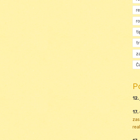
r
r
ti
t
za
Ča
P
12.
17.
zas
real