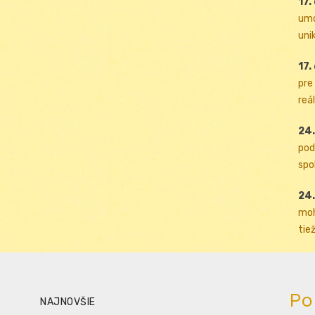
17.
umo
uni
17.
pre
reál
24.
pod
spol
24.
moh
tiež
Po
NAJNOVŠIE