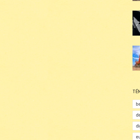
TÉ
b
d
d
e