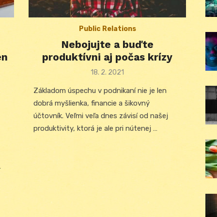
Public Relations
Nebojujte a buďte
en
produktívni aj počas krízy
Posted
18. 2. 2021
on
Základom úspechu v podnikaní nie je len
dobrá myšlienka, financie a šikovný
účtovník. Veľmi veľa dnes závisí od našej
produktivity, ktorá je ale pri nútenej …
…