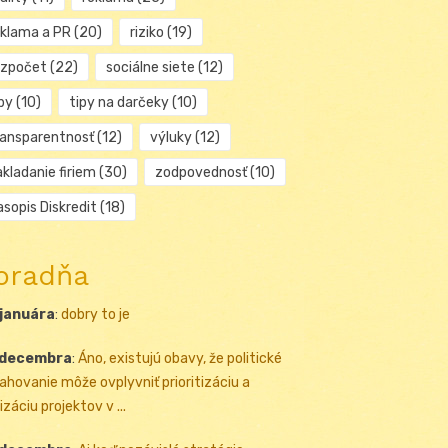
eklama a PR
(20)
riziko
(19)
ozpočet
(22)
sociálne siete
(12)
py
(10)
tipy na darčeky
(10)
ransparentnosť
(12)
výluky
(12)
kladanie firiem
(30)
zodpovednosť
(10)
sopis Diskredit
(18)
oradňa
 januára
:
dobry to je
 decembra
:
Áno, existujú obavy, že politické
ahovanie môže ovplyvniť prioritizáciu a
izáciu projektov v ...