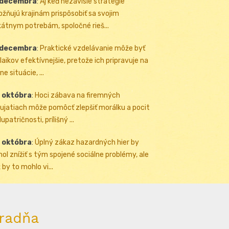
 decembra
:
Aj keď nezávislé stratégie
žňujú krajinám prispôsobiť sa svojim
kátnym potrebám, spoločné rieš...
 decembra
:
Praktické vzdelávanie môže byť
 laikov efektívnejšie, pretože ich pripravuje na
ne situácie, ...
 októbra
:
Hoci zábava na firemných
ujatiach môže pomôcť zlepšiť morálku a pocit
upatričnosti, prílišný ...
 októbra
:
Úplný zákaz hazardných hier by
ol znížiť s tým spojené sociálne problémy, ale
 by to mohlo vi...
radňa