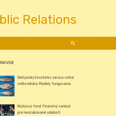
blic Relations
JNOVŠIE
Sieť poskytovateľov verzus voľná
voľba lekára: Modely fungovania
Núdzový fond: Finančný vankúš
pre neočakávané udalosti