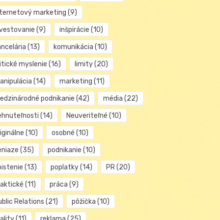
nternetový marketing
(9)
nvestovanie
(9)
inšpirácie
(10)
ancelária
(13)
komunikácia
(10)
itické myslenie
(16)
limity
(20)
anipulácia
(14)
marketing
(11)
edzinárodné podnikanie
(42)
média
(22)
ehnuteľnosti
(14)
Neuveriteľné
(10)
iginálne
(10)
osobné
(10)
eniaze
(35)
podnikanie
(10)
oistenie
(13)
poplatky
(14)
PR
(20)
raktické
(11)
práca
(9)
blic Relations
(21)
pôžička
(10)
ality
(11)
reklama
(25)