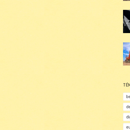
TÉ
b
d
d
e