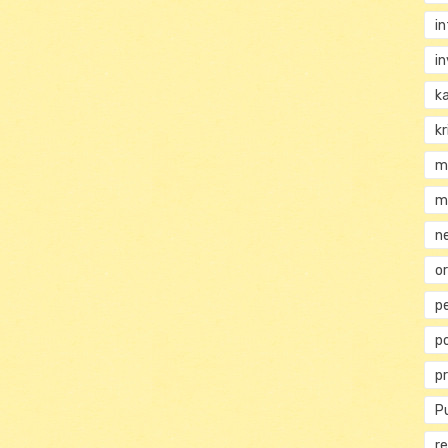
i
i
k
kr
m
m
n
or
p
p
p
Pu
re