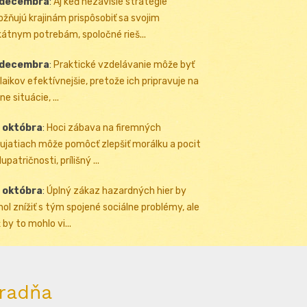
 decembra
:
Aj keď nezávislé stratégie
žňujú krajinám prispôsobiť sa svojim
kátnym potrebám, spoločné rieš...
 decembra
:
Praktické vzdelávanie môže byť
 laikov efektívnejšie, pretože ich pripravuje na
ne situácie, ...
 októbra
:
Hoci zábava na firemných
ujatiach môže pomôcť zlepšiť morálku a pocit
upatričnosti, prílišný ...
 októbra
:
Úplný zákaz hazardných hier by
ol znížiť s tým spojené sociálne problémy, ale
 by to mohlo vi...
radňa