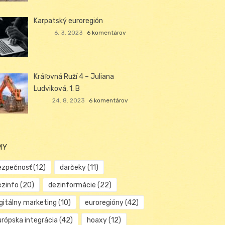
Karpatský euroregión
6. 3. 2023
6 komentárov
Kráľovná Ruží 4 – Juliana
Ludviková, 1. B
24. 8. 2023
6 komentárov
MY
ezpečnosť
(12)
darčeky
(11)
ezinfo
(20)
dezinformácie
(22)
igitálny marketing
(10)
euroregióny
(42)
urópska integrácia
(42)
hoaxy
(12)