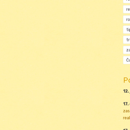
r
r
ti
t
za
Ča
P
12.
17.
zas
real