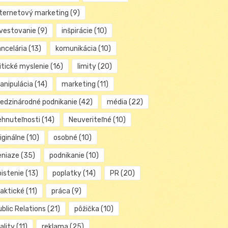
nternetový marketing
(9)
nvestovanie
(9)
inšpirácie
(10)
ancelária
(13)
komunikácia
(10)
itické myslenie
(16)
limity
(20)
anipulácia
(14)
marketing
(11)
edzinárodné podnikanie
(42)
média
(22)
ehnuteľnosti
(14)
Neuveriteľné
(10)
iginálne
(10)
osobné
(10)
eniaze
(35)
podnikanie
(10)
oistenie
(13)
poplatky
(14)
PR
(20)
raktické
(11)
práca
(9)
blic Relations
(21)
pôžička
(10)
ality
(11)
reklama
(25)