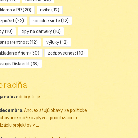
eklama a PR
(20)
riziko
(19)
ozpočet
(22)
sociálne siete
(12)
py
(10)
tipy na darčeky
(10)
ransparentnosť
(12)
výluky
(12)
kladanie firiem
(30)
zodpovednosť
(10)
sopis Diskredit
(18)
oradňa
 januára
:
dobry to je
 decembra
:
Áno, existujú obavy, že politické
ahovanie môže ovplyvniť prioritizáciu a
izáciu projektov v ...