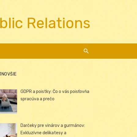
blic Relations
JNOVŠIE
GDPR a poistky: Čo o vás poisťovňa
spracúva a prečo
Darčeky pre vinárov a gurmánov:
Exkluzívne delikatesy a