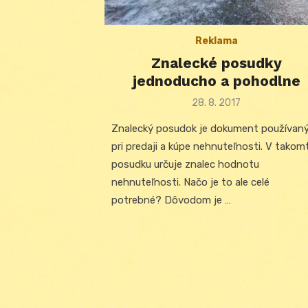
Reklama
Znalecké posudky
jednoducho a pohodlne
Posted
28. 8. 2017
on
Znalecký posudok je dokument používan
pri predaji a kúpe nehnuteľnosti. V takom
posudku určuje znalec hodnotu
nehnuteľnosti. Načo je to ale celé
potrebné? Dôvodom je …