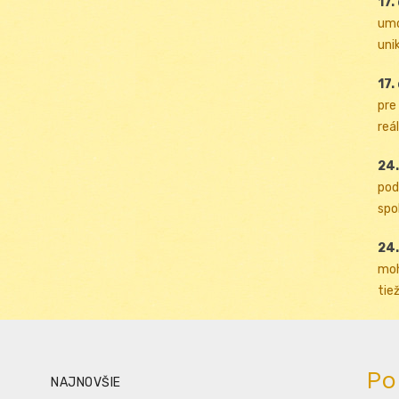
17.
umo
uni
17.
pre
reál
24.
pod
spol
24.
moh
tiež
Po
NAJNOVŠIE