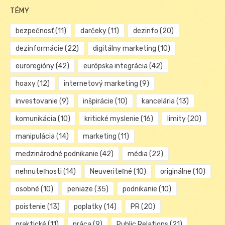
TÉMY
bezpečnosť
(11)
darčeky
(11)
dezinfo
(20)
dezinformácie
(22)
digitálny marketing
(10)
euroregióny
(42)
európska integrácia
(42)
hoaxy
(12)
internetový marketing
(9)
investovanie
(9)
inšpirácie
(10)
kancelária
(13)
komunikácia
(10)
kritické myslenie
(16)
limity
(20)
manipulácia
(14)
marketing
(11)
medzinárodné podnikanie
(42)
média
(22)
nehnuteľnosti
(14)
Neuveriteľné
(10)
originálne
(10)
osobné
(10)
peniaze
(35)
podnikanie
(10)
poistenie
(13)
poplatky
(14)
PR
(20)
praktické
(11)
práca
(9)
Public Relations
(21)