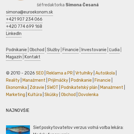
šéfredaktorka
Simona Česaná
simona@euroekonom.sk
+421 907 234 066
+420 774 699 168
LinkedIn
Podnikanie
|
Obchod
|
Služby
|
Financie
|
Investovanie
|
Ľudia
|
Magazín
|
Kontakt
© 2010 - 2026
SEO
|
Reklama a PR
|
Vrtuľníky
|
Autoškola
|
Reality
|
Manažment
|
Prijímáčky
|
Podnikanie
|
Financie
|
Ekonomika
|
Zdravie
|
SWOT
|
Podnikateľský plán
|
Manažment
|
Marketing
|
Kultúra
|
Skúšky
|
Obchod
|
Dovolenka
NAJNOVŠIE
Sieť poskytovateľov verzus voľná voľba lekára: