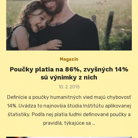
Magazín
Poučky platia na 86%, zvyšných 14%
sú výnimky z nich
Posted
10. 2. 2015
on
Definície a poučky humanitných vied majú chybovosť
14%. Uvádza to najnovšia štúdia Inštitútu aplikovanej
štatistiky. Podľa nej platia ľuďmi definované poučky a
pravidlá, týkajúce sa …