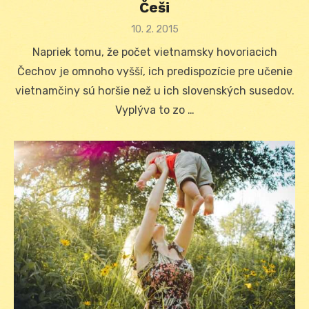
Češi
Posted
10. 2. 2015
on
Napriek tomu, že počet vietnamsky hovoriacich
Čechov je omnoho vyšší, ich predispozície pre učenie
vietnamčiny sú horšie než u ich slovenských susedov.
Vyplýva to zo …