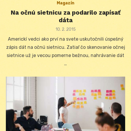
Magazín
Na očnú sietnicu za podarilo zapísať
dáta
Posted
10. 2. 2015
on
Americkí vedci ako prví na svete uskutočnili úspešný
zápis dát na očnú sietnicu. Zatiaľ čo skenovanie očnej
sietnice už je vecou pomerne bežnou, nahrávanie dát
…