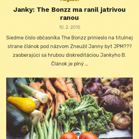
Janky: The Bonzz ma ranil jatrivou
ranou
Posted
10. 2. 2015
on
Siedme číslo občasníka The Bonzz prinieslo na titulnej
strane článok pod názvom Zneužil Janny byt JPM???
zaoberajúci sa hrubou diskreditáciou Jankyho B.
Článok je plný …