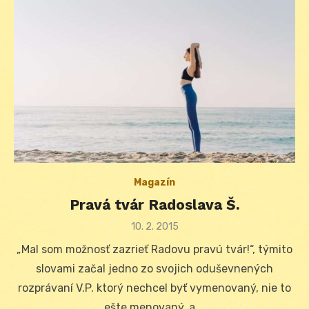
Magazín
Pravá tvár Radoslava Š.
Posted
10. 2. 2015
on
„Mal som možnosť zazrieť Radovu pravú tvár!“, týmito
slovami začal jedno zo svojich oduševnených
rozprávaní V.P. ktorý nechcel byť vymenovaný, nie to
ešte menovaný, a …