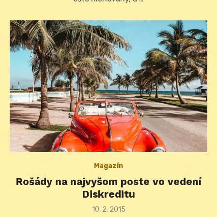
Magazín
Rošády na najvyšom poste vo vedení
Diskreditu
Posted
10. 2. 2015