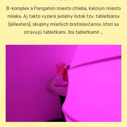
on
B-komplex a Pangamin miesto chleba, kalcium miesto
mlieka. Aj takto vyzerá jedálny lístok tzv. tabletkárov
(pilleaters), skupiny mladých bratislavčanov, ktorí sa
stravujú tabletkami. Iba tabletkami! …