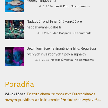
Modely fungovania
4. 8. 2026
Lukáš Kroc
No comments
Núdzový fond: Finančný vankúš pre
neočakávané udalosti
4. 8. 2026
Ján Gašparík
No comments
Dezinformácie na finančnom trhu: Regulácia
rýchlych investičných tipov a signálov
3. 8. 2026
Natália Šimková
No comments
Poradňa
24. októbra
:
Existuje obava, že množstvo Euroregiónov s
rôznymi pravidlami a strukturami môže skutočne zvyšovať a...