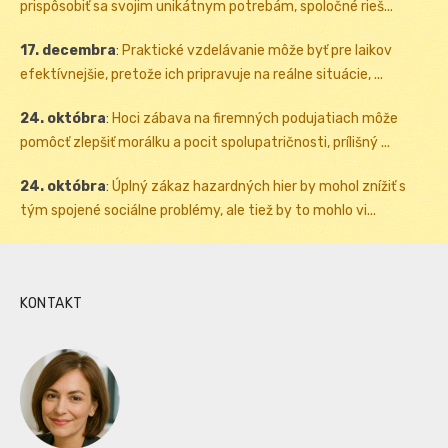
prispôsobiť sa svojim unikátnym potrebám, spoločné rieš...
17. decembra
:
Praktické vzdelávanie môže byť pre laikov
efektívnejšie, pretože ich pripravuje na reálne situácie, ...
24. októbra
:
Hoci zábava na firemných podujatiach môže
pomôcť zlepšiť morálku a pocit spolupatričnosti, prílišný ...
24. októbra
:
Úplný zákaz hazardných hier by mohol znížiť s
tým spojené sociálne problémy, ale tiež by to mohlo vi...
KONTAKT