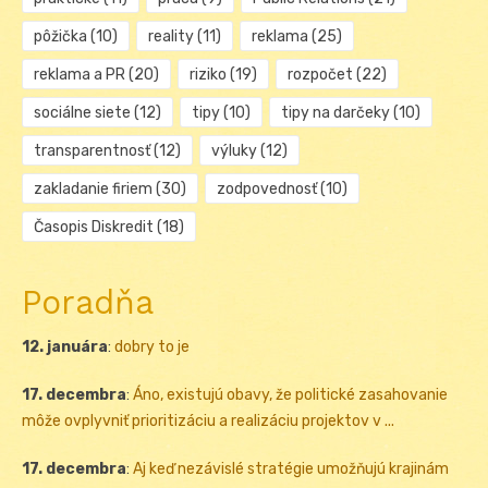
pôžička
(10)
reality
(11)
reklama
(25)
reklama a PR
(20)
riziko
(19)
rozpočet
(22)
sociálne siete
(12)
tipy
(10)
tipy na darčeky
(10)
transparentnosť
(12)
výluky
(12)
zakladanie firiem
(30)
zodpovednosť
(10)
Časopis Diskredit
(18)
Poradňa
12. januára
:
dobry to je
17. decembra
:
Áno, existujú obavy, že politické zasahovanie
môže ovplyvniť prioritizáciu a realizáciu projektov v ...
17. decembra
:
Aj keď nezávislé stratégie umožňujú krajinám