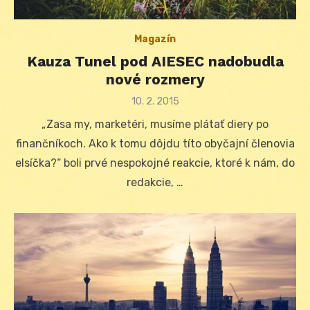
Magazín
Kauza Tunel pod AIESEC nadobudla
nové rozmery
Posted
10. 2. 2015
on
„Zasa my, marketéri, musíme plátať diery po
finančníkoch. Ako k tomu dôjdu títo obyčajní členovia
elsíčka?“ boli prvé nespokojné reakcie, ktoré k nám, do
redakcie, …