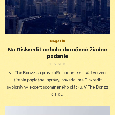
Magazín
Na Diskredit nebolo doručené žiadne
podanie
Posted
10. 2. 2015
on
Na The Bonzz sa práve píše podanie na súd vo veci
šírenia poplašnej správy, povedal pre Diskredit
svojprávny expert spomínaného plátku. V The Bonzz
číslo …