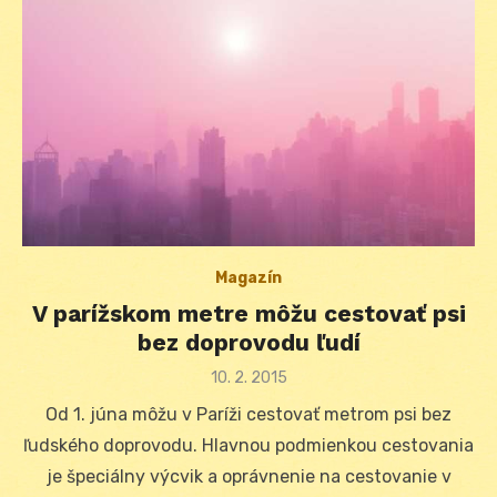
Magazín
V parížskom metre môžu cestovať psi
bez doprovodu ľudí
Posted
10. 2. 2015
on
Od 1. júna môžu v Paríži cestovať metrom psi bez
ľudského doprovodu. Hlavnou podmienkou cestovania
je špeciálny výcvik a oprávnenie na cestovanie v