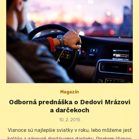
Magazín
Odborná prednáška o Dedovi Mrázovi
a darčekoch
Posted
10. 2. 2015
on
Vianoce sú najlepšie sviatky v roku, lebo môžeme jesť
koláče a zároveň dostávame darčeky. Opakom Vianoc