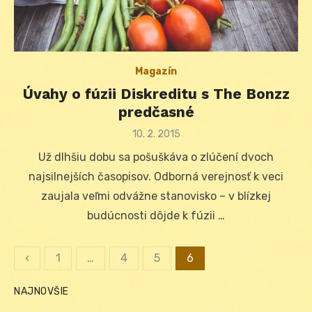
Magazín
Úvahy o fúzii Diskreditu s The Bonzz
predčasné
Posted
10. 2. 2015
on
Už dlhšiu dobu sa pošuškáva o zlúčení dvoch
najsilnejších časopisov. Odborná verejnosť k veci
zaujala veľmi odvážne stanovisko – v blízkej
budúcnosti dôjde k fúzii …
‹
1
…
4
5
6
Stránkovanie
NAJNOVŠIE
príspevkov