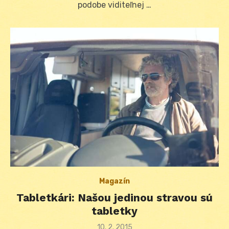
podobe viditeľnej …
Magazín
Tabletkári: Našou jedinou stravou sú
tabletky
Posted
10. 2. 2015