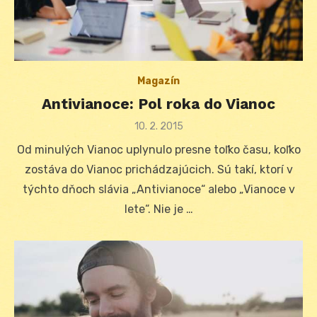
Magazín
Antivianoce: Pol roka do Vianoc
Posted
10. 2. 2015
on
Od minulých Vianoc uplynulo presne toľko času, koľko
zostáva do Vianoc prichádzajúcich. Sú takí, ktorí v
týchto dňoch slávia „Antivianoce“ alebo „Vianoce v
lete“. Nie je …