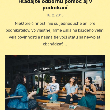
Hľadajte odbornú pomoc aj v
podnikaní
Posted
18. 2. 2015
on
Niektoré činnosti nie sú jednoduché ani pre
podnikateľov. Vo vlastnej firme čaká na každého veľmi
veľa povinností a najmä tie voči štátu sa nevyplatí
obchádzať. …