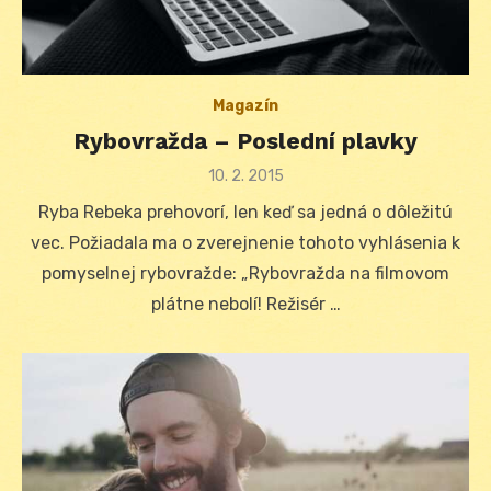
Magazín
Rybovražda – Poslední plavky
Posted
10. 2. 2015
on
Ryba Rebeka prehovorí, len keď sa jedná o dôležitú
vec. Požiadala ma o zverejnenie tohoto vyhlásenia k
pomyselnej rybovražde: „Rybovražda na filmovom
plátne nebolí! Režisér …