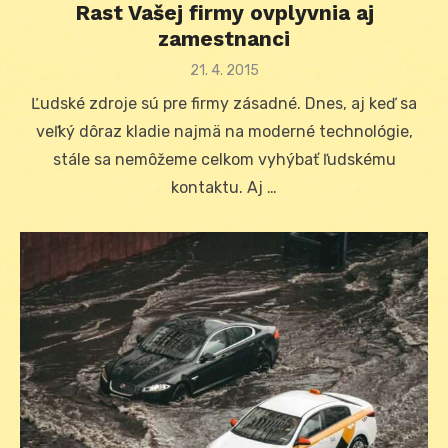
Rast Vašej firmy ovplyvnia aj
zamestnanci
Posted
21. 4. 2015
on
Ľudské zdroje sú pre firmy zásadné. Dnes, aj keď sa
veľký dôraz kladie najmä na moderné technológie,
stále sa nemôžeme celkom vyhýbať ľudskému
kontaktu. Aj …