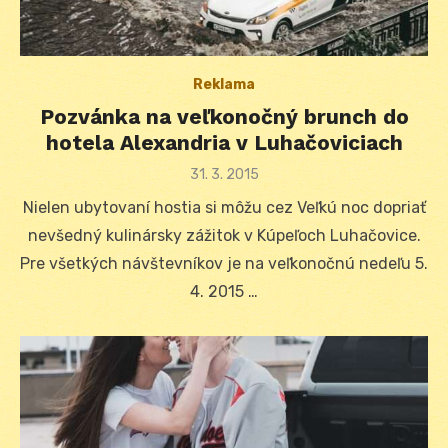
Reklama
Pozvánka na veľkonočný brunch do
hotela Alexandria v Luhačoviciach
Posted
31. 3. 2015
on
Nielen ubytovaní hostia si môžu cez Veľkú noc dopriať
nevšedný kulinársky zážitok v Kúpeľoch Luhačovice.
Pre všetkých návštevníkov je na veľkonočnú nedeľu 5.
4. 2015 …