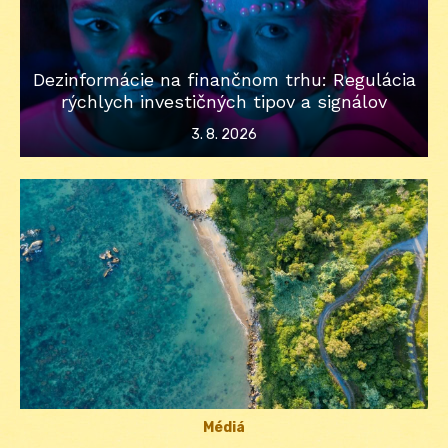
Dezinformácie na finančnom trhu: Regulácia
rýchlych investičných tipov a signálov
Posted
3. 8. 2026
on
Médiá