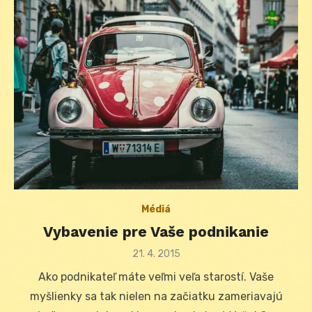
Médiá
Vybavenie pre Vaše podnikanie
Posted
21. 4. 2015
on
Ako podnikateľ máte veľmi veľa starostí. Vaše
myšlienky sa tak nielen na začiatku zameriavajú