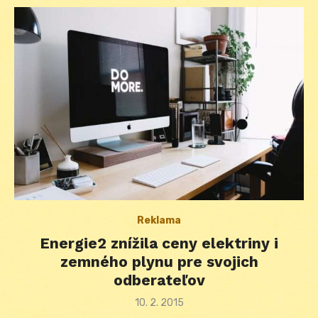
Reklama
Energie2 znížila ceny elektriny i
zemného plynu pre svojich
odberateľov
Posted
10. 2. 2015
on