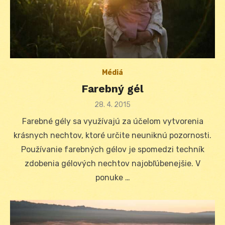
Médiá
Farebný gél
Posted
28. 4. 2015
on
Farebné gély sa využívajú za účelom vytvorenia
krásnych nechtov, ktoré určite neuniknú pozornosti.
Používanie farebných gélov je spomedzi techník
zdobenia gélových nechtov najobľúbenejšie. V
ponuke …