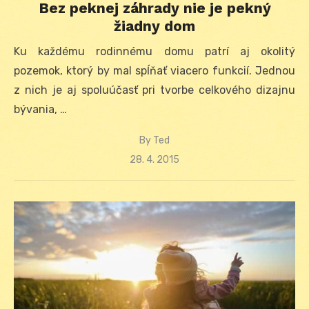
Bez peknej záhrady nie je pekný
žiadny dom
Ku každému rodinnému domu patrí aj okolitý
pozemok, ktorý by mal spĺňať viacero funkcií. Jednou
z nich je aj spoluúčasť pri tvorbe celkového dizajnu
bývania, …
By
Ted
Posted
28. 4. 2015
on