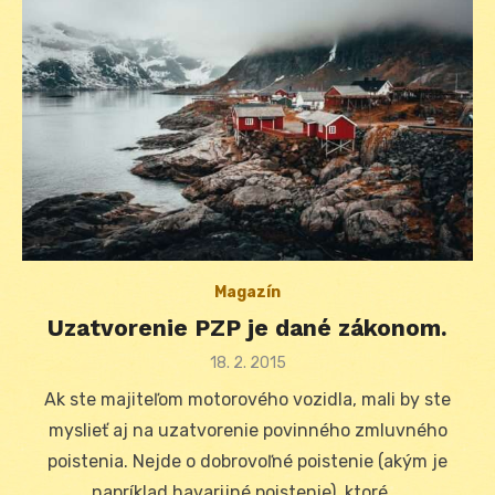
Magazín
Uzatvorenie PZP je dané zákonom.
Posted
18. 2. 2015
on
Ak ste majiteľom motorového vozidla, mali by ste
myslieť aj na uzatvorenie povinného zmluvného
poistenia. Nejde o dobrovoľné poistenie (akým je
napríklad havarijné poistenie), ktoré …