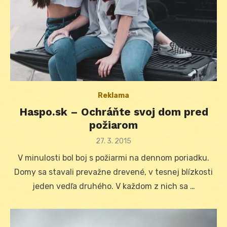
Reklama
Haspo.sk – Ochráňte svoj dom pred
požiarom
Posted
27. 3. 2015
on
V minulosti bol boj s požiarmi na dennom poriadku.
Domy sa stavali prevažne drevené, v tesnej blízkosti
jeden vedľa druhého. V každom z nich sa …