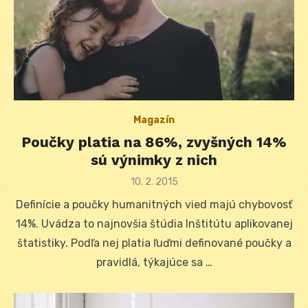
Magazín
Poučky platia na 86%, zvyšných 14%
sú výnimky z nich
Posted
10. 2. 2015
on
Definície a poučky humanitných vied majú chybovosť
14%. Uvádza to najnovšia štúdia Inštitútu aplikovanej
štatistiky. Podľa nej platia ľuďmi definované poučky a
pravidlá, týkajúce sa …