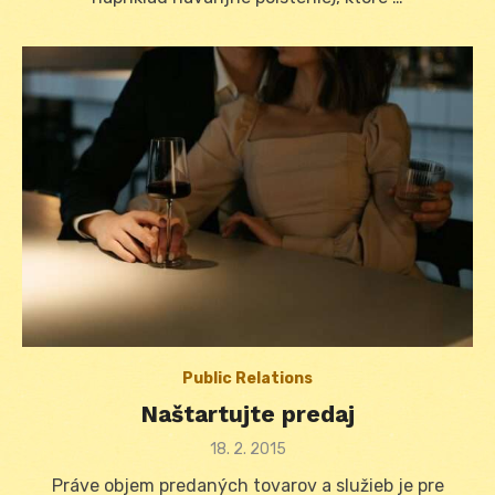
Public Relations
Naštartujte predaj
Posted
18. 2. 2015
on
Práve objem predaných tovarov a služieb je pre