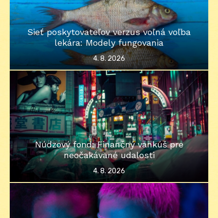
Sieť poskytovateľov verzus voľná voľba
lekára: Modely fungovania
Posted
4. 8. 2026
on
Núdzový fond: Finančný vankúš pre
neočakávané udalosti
Posted
4. 8. 2026
on