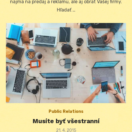
najmä na predaj a reklamu, ale aj obrat Vašej firmy.
Hľadať …
Public Relations
Musíte byť všestranní
Posted
21. 4. 2015