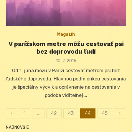
Magazín
V parížskom metre môžu cestovať psi
bez doprovodu ľudí
Posted
10. 2. 2015
on
Od 1. júna môžu v Paríži cestovať metrom psi bez
ľudského doprovodu. Hlavnou podmienkou cestovania
je špeciálny výcvik a oprávnenie na cestovanie v
podobe viditeľnej …
‹
1
…
42
43
44
45
›
Stránkovanie
NAJNOVŠIE
príspevkov