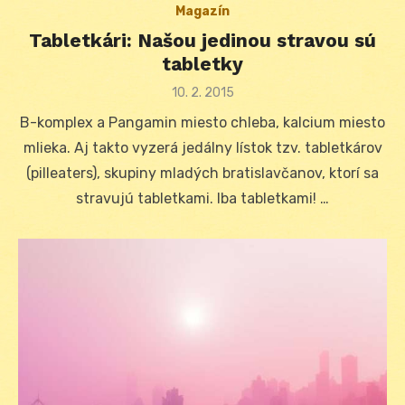
Magazín
Tabletkári: Našou jedinou stravou sú
tabletky
Posted
10. 2. 2015
on
B-komplex a Pangamin miesto chleba, kalcium miesto
mlieka. Aj takto vyzerá jedálny lístok tzv. tabletkárov
(pilleaters), skupiny mladých bratislavčanov, ktorí sa
stravujú tabletkami. Iba tabletkami! …