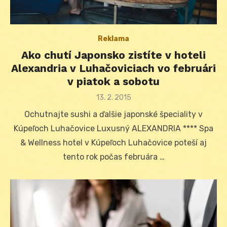
Reklama
Ako chutí Japonsko zistíte v hoteli
Alexandria v Luhačoviciach vo februári
v piatok a sobotu
Posted
13. 2. 2015
on
Ochutnajte sushi a ďalšie japonské špeciality v
Kúpeľoch Luhačovice Luxusný ALEXANDRIA **** Spa
& Wellness hotel v Kúpeľoch Luhačovice poteší aj
tento rok počas februára …