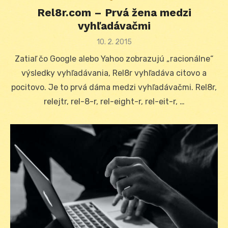
Rel8r.com – Prvá žena medzi
vyhľadávačmi
Posted
10. 2. 2015
on
Zatiaľ čo Google alebo Yahoo zobrazujú „racionálne“
výsledky vyhľadávania, Rel8r vyhľadáva citovo a
pocitovo. Je to prvá dáma medzi vyhľadávačmi. Rel8r,
relejtr, rel-8-r, rel-eight-r, rel-eit-r, …