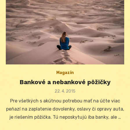
Magazín
Bankové a nebankové pôžičky
Posted
22. 4. 2015
on
Pre všetkých s akútnou potrebou mať na účte viac
peňazí na zaplatenie dovolenky, oslavy či opravy auta,
je riešením pôžička. Tú neposkytujú iba banky, ale …