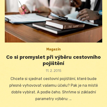
Magazín
Co si promyslet při výběru cestovního
pojištění
Posted
11. 2. 2015
on
Chcete si sjednat cestovní pojištění, které bude
přesně vyhovovat vašemu účelu? Pak je na místě
dobře vybírat. A podle čeho. Shrňme si základní
parametry výběru: …