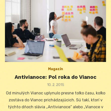
Magazín
Antivianoce: Pol roka do Vianoc
Posted
10. 2. 2015
on
Od minulých Vianoc uplynulo presne toľko času, koľko
zostáva do Vianoc prichádzajúcich. Sú takí, ktorí v
týchto dňoch slávia „Antivianoce“ alebo „Vianoce v