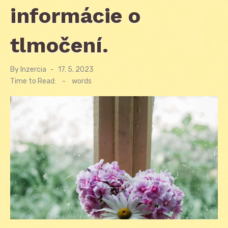
informácie o
tlmočení.
By
Inzercia
Posted
17. 5. 2023
on
Time to Read:
-
words