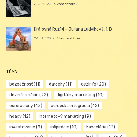
6. 3. 2023
6 komentárov
Kráľovná Ruží 4 – Juliana Ludviková, 1. B
24. 8. 2023
6 komentárov
TÉMY
bezpečnosť
(11)
darčeky
(11)
dezinfo
(20)
dezinformácie
(22)
digitálny marketing
(10)
euroregióny
(42)
európska integrácia
(42)
hoaxy
(12)
internetový marketing
(9)
investovanie
(9)
inšpirácie
(10)
kancelária
(13)