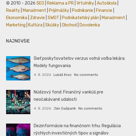
© 2010 - 2026
SEO
|
Reklama a PR
|
Vrtuľníky
|
Autoškola
|
Reality
|
Manažment
|
Prijímáčky
|
Podnikanie
|
Financie
|
Ekonomika
|
Zdravie
|
SWOT
|
Podnikateľský plán
|
Manažment
|
Marketing
|
Kultúra
|
Skúšky
|
Obchod
|
Dovolenka
NAJNOVŠIE
Sieť poskytovateľov verzus voľná voľba lekára:
Modely fungovania
4. 8. 2026
Lukáš Kroc
No comments
Núdzový fond: Finančný vankúš pre
neočakávané udalosti
4. 8. 2026
Ján Gašparík
No comments
Dezinformácie na finančnom trhu: Regulácia
rýchlych investičných tipov a signálov