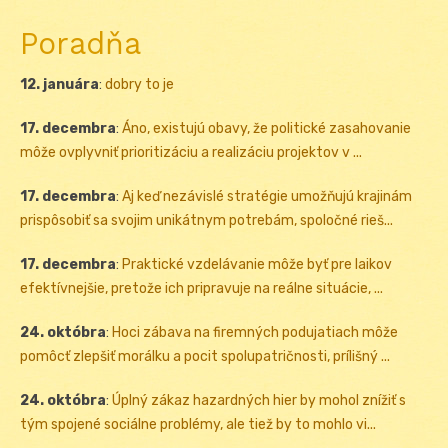
Poradňa
12. januára
:
dobry to je
17. decembra
:
Áno, existujú obavy, že politické zasahovanie
môže ovplyvniť prioritizáciu a realizáciu projektov v ...
17. decembra
:
Aj keď nezávislé stratégie umožňujú krajinám
prispôsobiť sa svojim unikátnym potrebám, spoločné rieš...
17. decembra
:
Praktické vzdelávanie môže byť pre laikov
efektívnejšie, pretože ich pripravuje na reálne situácie, ...
24. októbra
:
Hoci zábava na firemných podujatiach môže
pomôcť zlepšiť morálku a pocit spolupatričnosti, prílišný ...
24. októbra
:
Úplný zákaz hazardných hier by mohol znížiť s
tým spojené sociálne problémy, ale tiež by to mohlo vi...