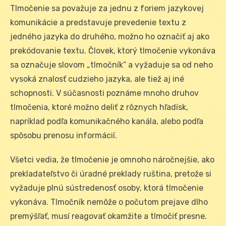
Tlmočenie sa považuje za jednu z foriem jazykovej
komunikácie a predstavuje prevedenie textu z
jedného jazyka do druhého, možno ho označiť aj ako
prekódovanie textu. Človek, ktorý tlmočenie vykonáva
sa označuje slovom „tlmočník“ a vyžaduje sa od neho
vysoká znalosť cudzieho jazyka, ale tiež aj iné
schopnosti. V súčasnosti poznáme mnoho druhov
tlmočenia, ktoré možno deliť z rôznych hľadísk,
napríklad podľa komunikačného kanála, alebo podľa
spôsobu prenosu informácií.
Všetci vedia, že tlmočenie je omnoho náročnejšie, ako
prekladateľstvo či úradné preklady ruština, pretože si
vyžaduje plnú sústredenosť osoby, ktorá tlmočenie
vykonáva. Tlmočník nemôže o počutom prejave dlho
premýšľať, musí reagovať okamžite a tlmočiť presne.