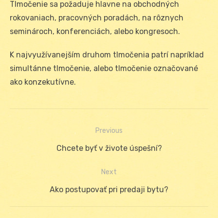
Tlmočenie sa požaduje hlavne na obchodných
rokovaniach, pracovných poradách, na rôznych
seminároch, konferenciách, alebo kongresoch.
K najvyužívanejším druhom tlmočenia patrí napríklad
simultánne tlmočenie, alebo tlmočenie označované
ako konzekutívne.
Previous
Navigácia
Previous
Chcete byť v živote úspešní?
v
post:
Next
článku
Next
Ako postupovať pri predaji bytu?
post: