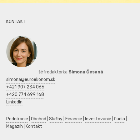
KONTAKT
šéfredaktorka
Simona Česaná
simona@euroekonom.sk
+421 907 234 066
+420 774 699 168
LinkedIn
Podnikanie
|
Obchod
|
Služby
|
Financie
|
Investovanie
|
Ľudia
|
Magazín
|
Kontakt