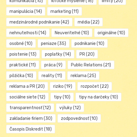
komunikácia
(10)
kritické myslenie
(16)
limity
(20)
manipulácia
(14)
marketing
(11)
medzinárodné podnikanie
(42)
média
(22)
nehnuteľnosti
(14)
Neuveriteľné
(10)
originálne
(10)
osobné
(10)
peniaze
(35)
podnikanie
(10)
poistenie
(13)
poplatky
(14)
PR
(20)
praktické
(11)
práca
(9)
Public Relations
(21)
pôžička
(10)
reality
(11)
reklama
(25)
reklama a PR
(20)
riziko
(19)
rozpočet
(22)
sociálne siete
(12)
tipy
(10)
tipy na darčeky
(10)
transparentnosť
(12)
výluky
(12)
zakladanie firiem
(30)
zodpovednosť
(10)
Časopis Diskredit
(18)