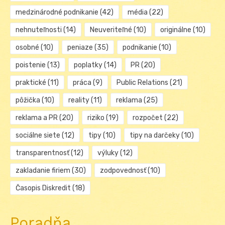
medzinárodné podnikanie
(42)
média
(22)
nehnuteľnosti
(14)
Neuveriteľné
(10)
originálne
(10)
osobné
(10)
peniaze
(35)
podnikanie
(10)
poistenie
(13)
poplatky
(14)
PR
(20)
praktické
(11)
práca
(9)
Public Relations
(21)
pôžička
(10)
reality
(11)
reklama
(25)
reklama a PR
(20)
riziko
(19)
rozpočet
(22)
sociálne siete
(12)
tipy
(10)
tipy na darčeky
(10)
transparentnosť
(12)
výluky
(12)
zakladanie firiem
(30)
zodpovednosť
(10)
Časopis Diskredit
(18)
Poradňa