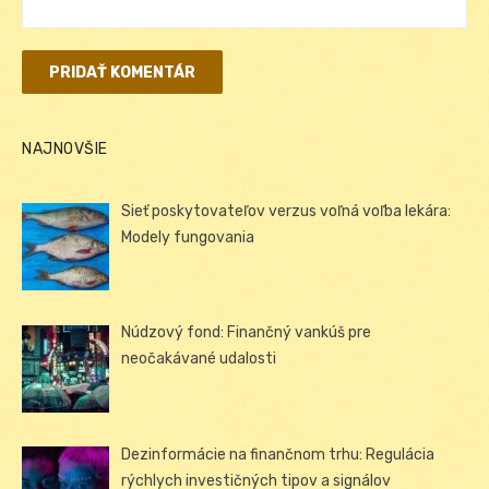
NAJNOVŠIE
Sieť poskytovateľov verzus voľná voľba lekára:
Modely fungovania
Núdzový fond: Finančný vankúš pre
neočakávané udalosti
Dezinformácie na finančnom trhu: Regulácia
rýchlych investičných tipov a signálov