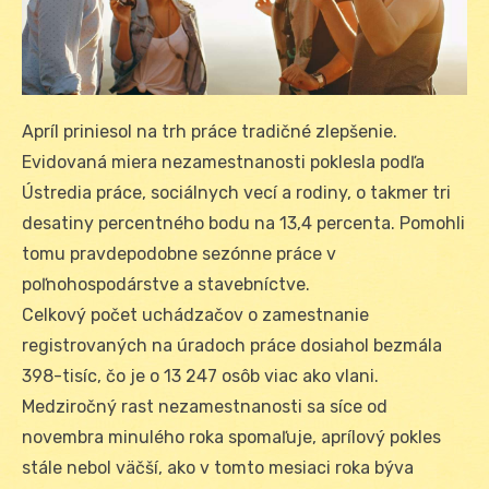
Apríl priniesol na trh práce tradičné zlepšenie.
Evidovaná miera nezamestnanosti poklesla podľa
Ústredia práce, sociálnych vecí a rodiny, o takmer tri
desatiny percentného bodu na 13,4 percenta. Pomohli
tomu pravdepodobne sezónne práce v
poľnohospodárstve a stavebníctve.
Celkový počet uchádzačov o zamestnanie
registrovaných na úradoch práce dosiahol bezmála
398-tisíc, čo je o 13 247 osôb viac ako vlani.
Medziročný rast nezamestnanosti sa síce od
novembra minulého roka spomaľuje, aprílový pokles
stále nebol väčší, ako v tomto mesiaci roka býva