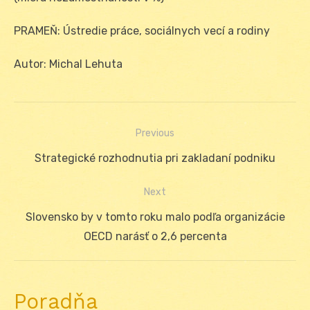
PRAMEŇ: Ústredie práce, sociálnych vecí a rodiny
Autor: Michal Lehuta
Previous
Navigácia
Previous
Strategické rozhodnutia pri zakladaní podniku
v
post:
Next
článku
Next
Slovensko by v tomto roku malo podľa organizácie
post:
OECD narásť o 2,6 percenta
Poradňa