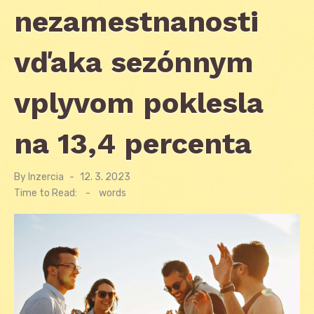
nezamestnanosti
vďaka sezónnym
vplyvom poklesla
na 13,4 percenta
By
Inzercia
Posted
12. 3. 2023
on
Time to Read:
-
words