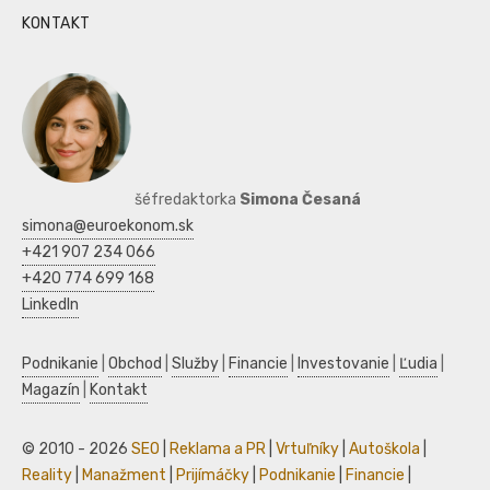
KONTAKT
šéfredaktorka
Simona Česaná
simona@euroekonom.sk
+421 907 234 066
+420 774 699 168
LinkedIn
Podnikanie
|
Obchod
|
Služby
|
Financie
|
Investovanie
|
Ľudia
|
Magazín
|
Kontakt
© 2010 - 2026
SEO
|
Reklama a PR
|
Vrtuľníky
|
Autoškola
|
Reality
|
Manažment
|
Prijímáčky
|
Podnikanie
|
Financie
|