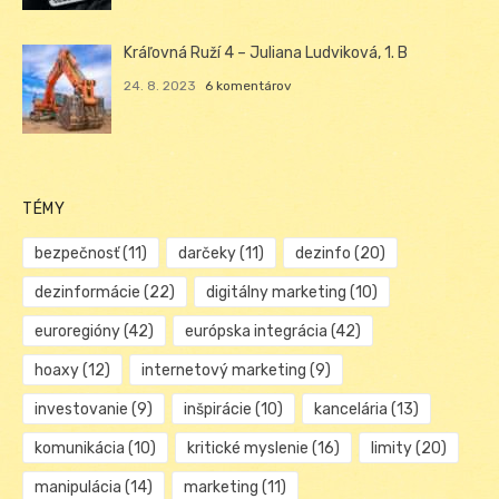
Kráľovná Ruží 4 – Juliana Ludviková, 1. B
24. 8. 2023
6 komentárov
TÉMY
bezpečnosť
(11)
darčeky
(11)
dezinfo
(20)
dezinformácie
(22)
digitálny marketing
(10)
euroregióny
(42)
európska integrácia
(42)
hoaxy
(12)
internetový marketing
(9)
investovanie
(9)
inšpirácie
(10)
kancelária
(13)
komunikácia
(10)
kritické myslenie
(16)
limity
(20)
manipulácia
(14)
marketing
(11)