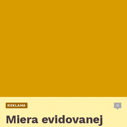
REKLAMA
0
Miera evidovanej