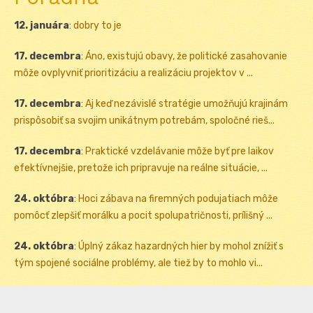
12. januára
:
dobry to je
17. decembra
:
Áno, existujú obavy, že politické zasahovanie
môže ovplyvniť prioritizáciu a realizáciu projektov v ...
17. decembra
:
Aj keď nezávislé stratégie umožňujú krajinám
prispôsobiť sa svojim unikátnym potrebám, spoločné rieš...
17. decembra
:
Praktické vzdelávanie môže byť pre laikov
efektívnejšie, pretože ich pripravuje na reálne situácie, ...
24. októbra
:
Hoci zábava na firemných podujatiach môže
pomôcť zlepšiť morálku a pocit spolupatričnosti, prílišný ...
24. októbra
:
Úplný zákaz hazardných hier by mohol znížiť s
tým spojené sociálne problémy, ale tiež by to mohlo vi...