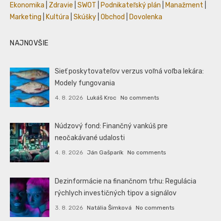
Ekonomika
|
Zdravie
|
SWOT
|
Podnikateľský plán
|
Manažment
|
Marketing
|
Kultúra
|
Skúšky
|
Obchod
|
Dovolenka
NAJNOVŠIE
Sieť poskytovateľov verzus voľná voľba lekára:
Modely fungovania
4. 8. 2026
Lukáš Kroc
No comments
Núdzový fond: Finančný vankúš pre
neočakávané udalosti
4. 8. 2026
Ján Gašparík
No comments
Dezinformácie na finančnom trhu: Regulácia
rýchlych investičných tipov a signálov
3. 8. 2026
Natália Šimková
No comments