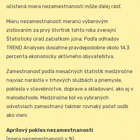
očistená miera nezamestnanosti môže ďalej rásť.
Mieru nezamestnanosti meranú výberovým
zisťovaním za prvý štvrťrok tohto roka zverejní
Štatistický úrad začiatkom júna. Podľa odhadov
TREND Analyses dosiahne pravdepodobne okolo 14,3
percenta ekonomicky aktívneho obyvateľstva.
Zamestnanosť podľa mesačných štatistík medziročne
najviac narástla v trhových službách a priemysle,
poklesla v stavebníctve, doprave a skladovaní, ako aj v
maloobchode. Medziročne bol vo vybraných
odvetviach zamestnaný takmer rovnaký počet osôb
ako vlani.
Aprílový pokles nezamestnanosti
(miera nezamestnanosti v %)