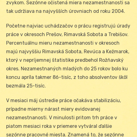
zvykom. Sezónne očistená miera nezamestnanosti sa
tak udržiava na najvyšších úrovniach od roku 2004.
Početne najviac uchádzačov o prácu registrujú úrady
práce v okresoch Prešov, Rimavská Sobota a Trebišov.
Percentuálnu mieru nezamestnanosti v okresoch
majú najvyššiu Rimavská Sobota, Revúca a Kežmarok,
ktorý v nepríjemnej štatistike predbehol Rožňavský
okres. Nezamestnaných mladých do 25 rokov bolo ku
koncu apríla takmer 86-tisíc, z toho absolventov škôl
bezmála 25-tisíc.
V mesiaci máj ústredie práce očakáva stabilizáciu,
prípadne mierny nárast miery evidovanej
nezamestnanosti. V minulosti pritom trh práce v
piatom mesiaci roka v priemere vytváral ďalšie
sezónne pracovné miesta. Znamená to, že sezónne