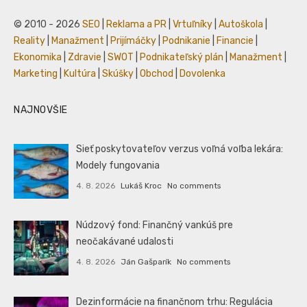
© 2010 - 2026
SEO
|
Reklama a PR
|
Vrtuľníky
|
Autoškola
|
Reality
|
Manažment
|
Prijímáčky
|
Podnikanie
|
Financie
|
Ekonomika
|
Zdravie
|
SWOT
|
Podnikateľský plán
|
Manažment
|
Marketing
|
Kultúra
|
Skúšky
|
Obchod
|
Dovolenka
NAJNOVŠIE
Sieť poskytovateľov verzus voľná voľba lekára:
Modely fungovania
4. 8. 2026
Lukáš Kroc
No comments
Núdzový fond: Finančný vankúš pre
neočakávané udalosti
4. 8. 2026
Ján Gašparík
No comments
Dezinformácie na finančnom trhu: Regulácia