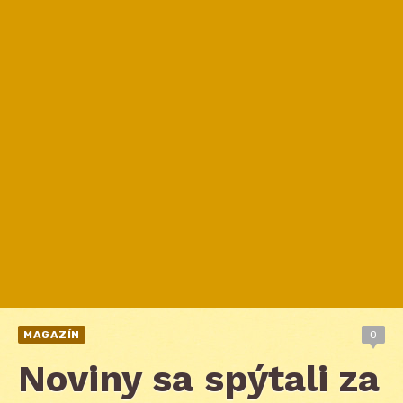
MAGAZÍN
0
Noviny sa spýtali za