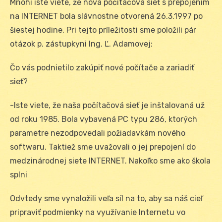
Mnohí iste viete, že nová počítačová sieť s prepojením
na INTERNET bola slávnostne otvorená 26.3.1997 po
šiestej hodine. Pri tejto príležitosti sme položili pár
otázok p. zástupkyni Ing. Ľ. Adamovej:
Čo vás podnietilo zakúpiť nové počítače a zariadiť
sieť?
-Iste viete, že naša počítačová sieť je inštalovaná už
od roku 1985. Bola vybavená PC typu 286, ktorých
parametre nezodpovedali požiadavkám nového
softwaru. Taktiež sme uvažovali o jej prepojení do
medzinárodnej siete INTERNET. Nakoľko sme ako škola
splni
Odvtedy sme vynaložili veľa síl na to, aby sa náš cieľ
pripraviť podmienky na využívanie Internetu vo