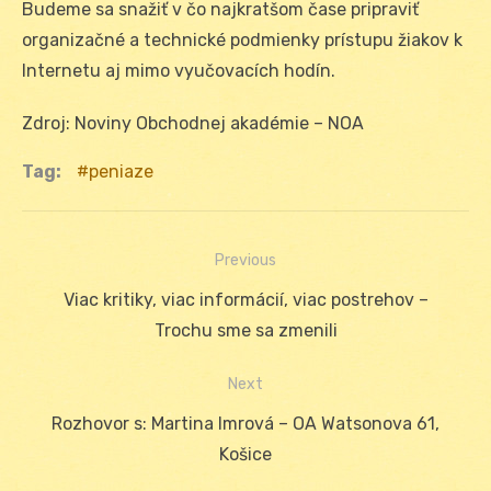
Budeme sa snažiť v čo najkratšom čase pripraviť
organizačné a technické podmienky prístupu žiakov k
Internetu aj mimo vyučovacích hodín.
Zdroj: Noviny Obchodnej akadémie – NOA
Tag:
peniaze
Previous
Navigácia
Previous
Viac kritiky, viac informácií, viac postrehov –
v
post:
Trochu sme sa zmenili
článku
Next
Next
Rozhovor s: Martina Imrová – OA Watsonova 61,
post:
Košice