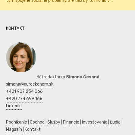
tým spojené sociálne problémy, ale tiež by to mohlo vi...
KONTAKT
šéfredaktorka
Simona Česaná
simona@euroekonom.sk
+421 907 234 066
+420 774 699 168
LinkedIn
Podnikanie
|
Obchod
|
Služby
|
Financie
|
Investovanie
|
Ľudia
|
Magazín
|
Kontakt