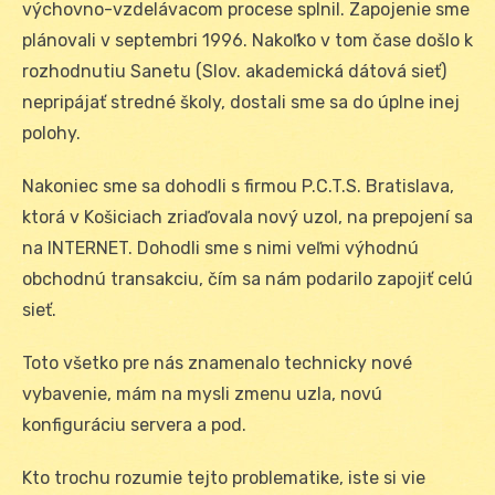
výchovno-vzdelávacom procese splnil. Zapojenie sme
plánovali v septembri 1996. Nakoľko v tom čase došlo k
rozhodnutiu Sanetu (Slov. akademická dátová sieť)
nepripájať stredné školy, dostali sme sa do úplne inej
polohy.
Nakoniec sme sa dohodli s firmou P.C.T.S. Bratislava,
ktorá v Košiciach zriaďovala nový uzol, na prepojení sa
na INTERNET. Dohodli sme s nimi veľmi výhodnú
obchodnú transakciu, čím sa nám podarilo zapojiť celú
sieť.
Toto všetko pre nás znamenalo technicky nové
vybavenie, mám na mysli zmenu uzla, novú
konfiguráciu servera a pod.
Kto trochu rozumie tejto problematike, iste si vie