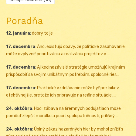
Poradňa
12. januára
:
dobry to je
17. decembra
:
Áno, existujú obavy, že politické zasahovanie
môže ovplyvniť prioritizáciu a realizáciu projektov v ...
17. decembra
:
Aj keď nezávislé stratégie umožňujú krajinám
prispôsobiť sa svojim unikátnym potrebám, spoločné rieš...
17. decembra
:
Praktické vzdelávanie môže byť pre laikov
efektívnejšie, pretože ich pripravuje na reálne situácie, ...
24. októbra
:
Hoci zábava na firemných podujatiach môže
pomôcť zlepšiť morálku a pocit spolupatričnosti, prílišný ...
24. októbra
:
Úplný zákaz hazardných hier by mohol znížiť s