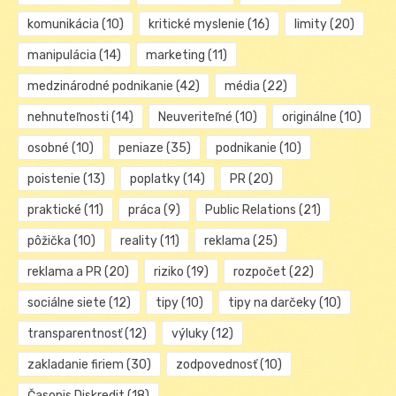
komunikácia
(10)
kritické myslenie
(16)
limity
(20)
manipulácia
(14)
marketing
(11)
medzinárodné podnikanie
(42)
média
(22)
nehnuteľnosti
(14)
Neuveriteľné
(10)
originálne
(10)
osobné
(10)
peniaze
(35)
podnikanie
(10)
poistenie
(13)
poplatky
(14)
PR
(20)
praktické
(11)
práca
(9)
Public Relations
(21)
pôžička
(10)
reality
(11)
reklama
(25)
reklama a PR
(20)
riziko
(19)
rozpočet
(22)
sociálne siete
(12)
tipy
(10)
tipy na darčeky
(10)
transparentnosť
(12)
výluky
(12)
zakladanie firiem
(30)
zodpovednosť
(10)
Časopis Diskredit
(18)