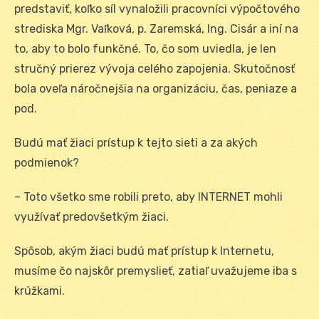
predstaviť, koľko síl vynaložili pracovníci výpočtového
strediska Mgr. Vaľková, p. Zaremská, Ing. Cisár a iní na
to, aby to bolo funkčné. To, čo som uviedla, je len
stručný prierez vývoja celého zapojenia. Skutočnosť
bola oveľa náročnejšia na organizáciu, čas, peniaze a
pod.
Budú mať žiaci prístup k tejto sieti a za akých
podmienok?
– Toto všetko sme robili preto, aby INTERNET mohli
využívať predovšetkým žiaci.
Spôsob, akým žiaci budú mať prístup k Internetu,
musíme čo najskôr premyslieť, zatiaľ uvažujeme iba s
krúžkami.