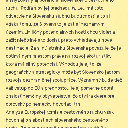
analyzovaný aj potenciál slovenského cestovného
ruchu. Podľa slov jej predsedu W. Leu má toto
odvetvie na Slovensku sľubnú budúcnosť, a to aj
vďaka tomu, že Slovensko je zatiaľ neznámym
územím. „Milióny potenciálnych hostí chcú vidieť a
zažiť niečo iné ako dosiaľ, preto vyhľadávajú nové
destinácie. Za silnú stránku Slovenska považuje, že je
optimálnym miestom práve na rozvoj ekoturistiky,
ktorá má silný potenciál. Výhodou je aj to, že
geograficky a strategicky môže byť Slovensko jadrom
rozvoja cezhraničnej spolupráce. Významný bude tiež
váš vstup do EÚ a prednosťou je aj pomerne dobrá
znalosť nemčiny obyvateľstva, čo otvára dvere pre
obrovský po nemecky hovoriaci trh.
Analýza Európskej komisie cestovného ruchu však
hovorí aj o slabostiach slovenského cestovného