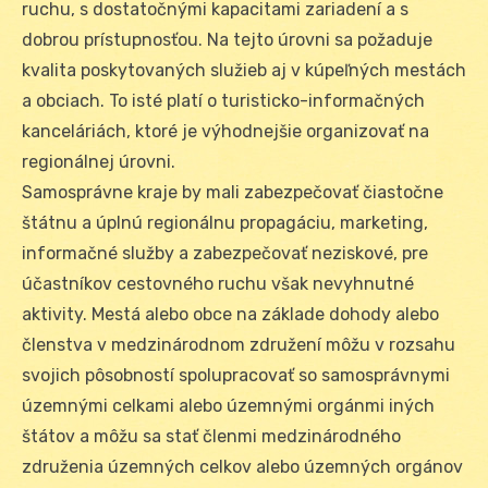
ruchu, s dostatočnými kapacitami zariadení a s
dobrou prístupnosťou. Na tejto úrovni sa požaduje
kvalita poskytovaných služieb aj v kúpeľných mestách
a obciach. To isté platí o turisticko-informačných
kanceláriách, ktoré je výhodnejšie organizovať na
regionálnej úrovni.
Samosprávne kraje by mali zabezpečovať čiastočne
štátnu a úplnú regionálnu propagáciu, marketing,
informačné služby a zabezpečovať neziskové, pre
účastníkov cestovného ruchu však nevyhnutné
aktivity. Mestá alebo obce na základe dohody alebo
členstva v medzinárodnom združení môžu v rozsahu
svojich pôsobností spolupracovať so samosprávnymi
územnými celkami alebo územnými orgánmi iných
štátov a môžu sa stať členmi medzinárodného
združenia územných celkov alebo územných orgánov