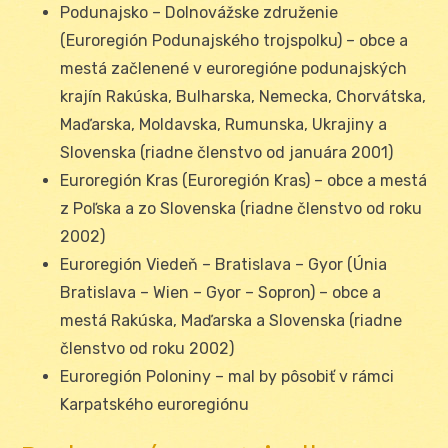
Podunajsko – Dolnovážske združenie
(Euroregión Podunajského trojspolku) – obce a
mestá začlenené v euroregióne podunajských
krajín Rakúska, Bulharska, Nemecka, Chorvátska,
Maďarska, Moldavska, Rumunska, Ukrajiny a
Slovenska (riadne členstvo od januára 2001)
Euroregión Kras (Euroregión Kras) – obce a mestá
z Poľska a zo Slovenska (riadne členstvo od roku
2002)
Euroregión Viedeň – Bratislava – Gyor (Únia
Bratislava – Wien – Gyor – Sopron) – obce a
mestá Rakúska, Maďarska a Slovenska (riadne
členstvo od roku 2002)
Euroregión Poloniny – mal by pôsobiť v rámci
Karpatského euroregiónu