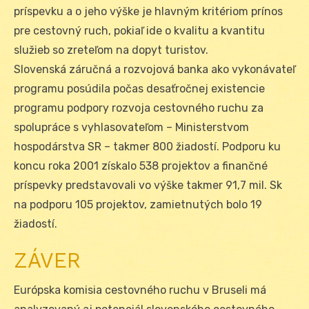
príspevku a o jeho výške je hlavným kritériom prínos
pre cestovný ruch, pokiaľ ide o kvalitu a kvantitu
služieb so zreteľom na dopyt turistov.
Slovenská záručná a rozvojová banka ako vykonávateľ
programu posúdila počas desaťročnej existencie
programu podpory rozvoja cestovného ruchu za
spolupráce s vyhlasovateľom – Ministerstvom
hospodárstva SR – takmer 800 žiadostí. Podporu ku
koncu roka 2001 získalo 538 projektov a finančné
príspevky predstavovali vo výške takmer 91,7 mil. Sk
na podporu 105 projektov, zamietnutých bolo 19
žiadostí.
ZÁVER
Európska komisia cestovného ruchu v Bruseli má