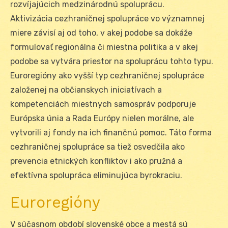
rozvíjajúcich medzinárodnú spoluprácu.
Aktivizácia cezhraničnej spolupráce vo významnej
miere závisí aj od toho, v akej podobe sa dokáže
formulovať regionálna či miestna politika a v akej
podobe sa vytvára priestor na spoluprácu tohto typu.
Euroregióny ako vyšší typ cezhraničnej spolupráce
založenej na občianskych iniciatívach a
kompetenciách miestnych samospráv podporuje
Európska únia a Rada Európy nielen morálne, ale
vytvorili aj fondy na ich finančnú pomoc. Táto forma
cezhraničnej spolupráce sa tiež osvedčila ako
prevencia etnických konfliktov i ako pružná a
efektívna spolupráca eliminujúca byrokraciu.
Euroregióny
V súčasnom období slovenské obce a mestá sú