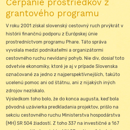
Čerpanie prostriedkov z
grantového programu
V roku 2001 získal slovenský cestovný ruch prvýkrát v
histórii finančnú podporu z Európskej únie
prostredníctvom programu Phare. Táto správa
vyvolala medzi podnikateľmi a organizátormi
cestovného ruchu nevídaný pohyb. Nie div, dosiaľ toto
odvetvie ekonomiky, ktoré je aj v prípade Slovenska
označované za jedno z najperspektívnejších, takúto
ucelenú pomoc ani od štátnu, ani z nijakých iných
zdrojov nezískalo.
Výsledkom toho bolo, že do konca augusta, keď bola
pôvodná uzávierka predkladania projektov, prišlo na
sekciu cestovného ruchu Ministerstva hospodárstva
(MH) SR 504 žiadostí. Z toho 337 na investičné a 167