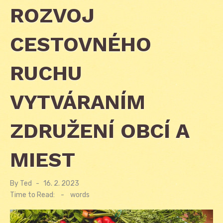
ROZVOJ
CESTOVNÉHO
RUCHU
VYTVÁRANÍM
ZDRUŽENÍ OBCÍ A
MIEST
By
Ted
Posted
16. 2. 2023
on
Time to Read:
-
words