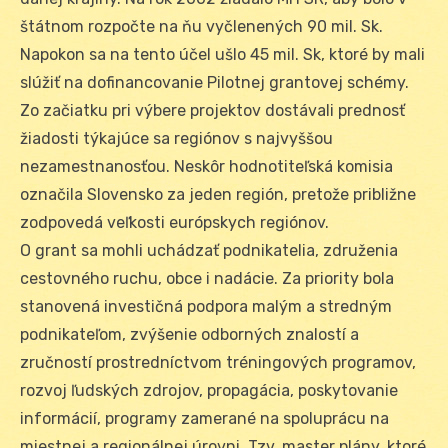
štátnom rozpočte na ňu vyčlenených 90 mil. Sk.
Napokon sa na tento účel ušlo 45 mil. Sk, ktoré by mali
slúžiť na dofinancovanie Pilotnej grantovej schémy.
Zo začiatku pri výbere projektov dostávali prednosť
žiadosti týkajúce sa regiónov s najvyššou
nezamestnanosťou. Neskôr hodnotiteľská komisia
označila Slovensko za jeden región, pretože približne
zodpovedá veľkosti európskych regiónov.
O grant sa mohli uchádzať podnikatelia, združenia
cestovného ruchu, obce i nadácie. Za priority bola
stanovená investičná podpora malým a stredným
podnikateľom, zvýšenie odborných znalostí a
zručností prostredníctvom tréningových programov,
rozvoj ľudských zdrojov, propagácia, poskytovanie
informácií, programy zamerané na spoluprácu na
miestnej a regionálnej úrovni. Tzv. master plány, ktoré