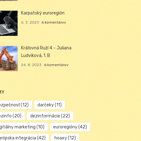
Karpatský euroregión
6. 3. 2023
6 komentárov
Kráľovná Ruží 4 – Juliana
Ludviková, 1. B
24. 8. 2023
6 komentárov
MY
ezpečnosť
(12)
darčeky
(11)
ezinfo
(20)
dezinformácie
(22)
igitálny marketing
(10)
euroregióny
(42)
urópska integrácia
(42)
hoaxy
(12)