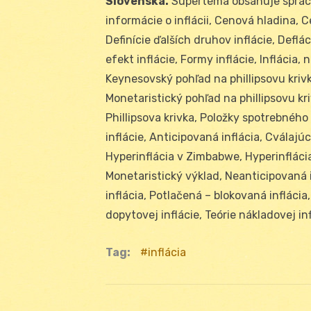
Slovenska.
Supertéma obsahuje spracov
informácie o inflácii, Cenová hladina, Ce
Definície ďalších druhov inflácie, Deflá
efekt inflácie, Formy inflácie, Inflácia
Keynesovský pohľad na phillipsovu krivku
Monetaristický pohľad na phillipsovu kri
Phillipsova krivka, Položky spotrebného 
inflácie, Anticipovaná inflácia, Cválajúc
Hyperinflácia v Zimbabwe, Hyperinflácia
Monetaristický výklad, Neanticipovaná i
inflácia, Potlačená – blokovaná inflácia,
dopytovej inflácie, Teórie nákladovej in
Tag:
inflácia