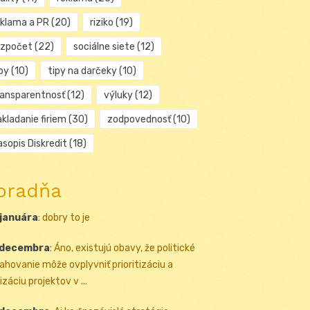
eklama a PR
(20)
riziko
(19)
ozpočet
(22)
sociálne siete
(12)
py
(10)
tipy na darčeky
(10)
ransparentnosť
(12)
výluky
(12)
kladanie firiem
(30)
zodpovednosť
(10)
sopis Diskredit
(18)
oradňa
 januára
:
dobry to je
 decembra
:
Áno, existujú obavy, že politické
ahovanie môže ovplyvniť prioritizáciu a
izáciu projektov v ...