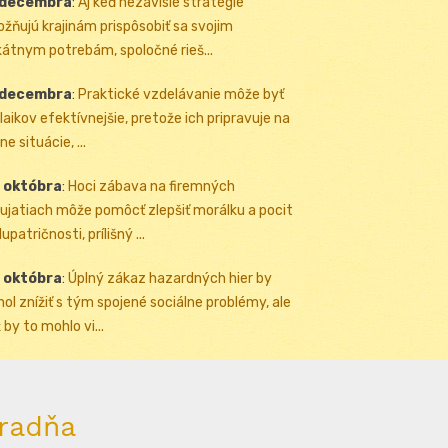
 decembra
:
Aj keď nezávislé stratégie
žňujú krajinám prispôsobiť sa svojim
kátnym potrebám, spoločné rieš...
 decembra
:
Praktické vzdelávanie môže byť
 laikov efektívnejšie, pretože ich pripravuje na
ne situácie, ...
 októbra
:
Hoci zábava na firemných
ujatiach môže pomôcť zlepšiť morálku a pocit
upatričnosti, prílišný ...
 októbra
:
Úplný zákaz hazardných hier by
ol znížiť s tým spojené sociálne problémy, ale
 by to mohlo vi...
radňa