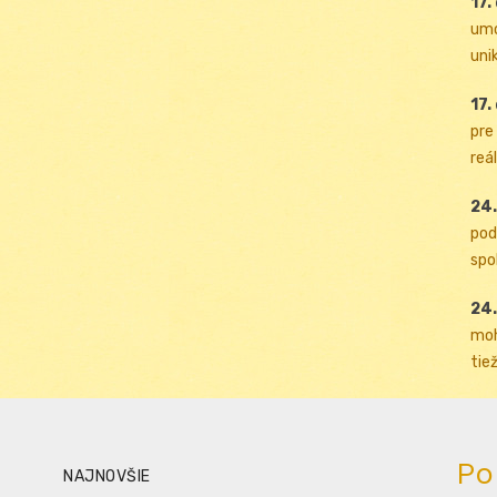
17.
umo
uni
17.
pre
reál
24.
pod
spol
24.
moh
tiež
Po
NAJNOVŠIE