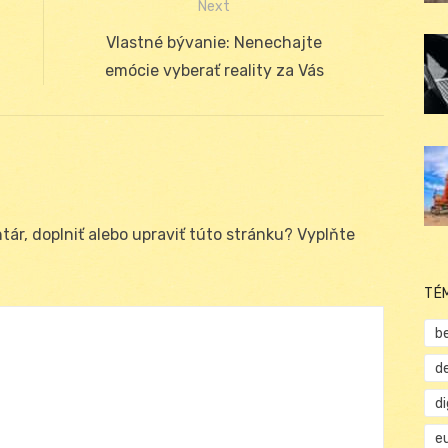
Next
Next
Vlastné bývanie: Nenechajte
post:
emócie vyberať reality za Vás
ár, doplniť alebo upraviť túto stránku? Vyplňte
TÉ
b
d
d
e