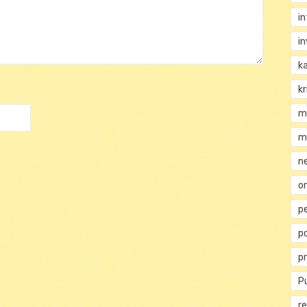
i
i
k
kr
m
m
n
or
p
p
p
Pu
re