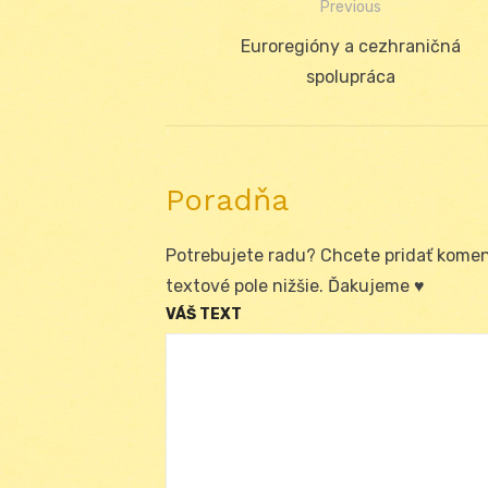
Previous
Navigácia
Previous
Euroregióny a cezhraničná
v
post:
spolupráca
článku
Poradňa
Potrebujete radu? Chcete pridať koment
textové pole nižšie. Ďakujeme ♥
VÁŠ TEXT