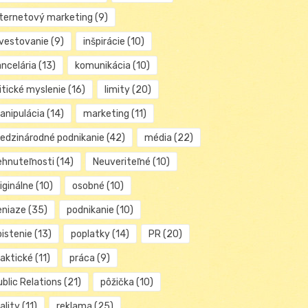
nternetový marketing
(9)
nvestovanie
(9)
inšpirácie
(10)
ancelária
(13)
komunikácia
(10)
itické myslenie
(16)
limity
(20)
anipulácia
(14)
marketing
(11)
edzinárodné podnikanie
(42)
média
(22)
ehnuteľnosti
(14)
Neuveriteľné
(10)
iginálne
(10)
osobné
(10)
eniaze
(35)
podnikanie
(10)
oistenie
(13)
poplatky
(14)
PR
(20)
raktické
(11)
práca
(9)
blic Relations
(21)
pôžička
(10)
ality
(11)
reklama
(25)