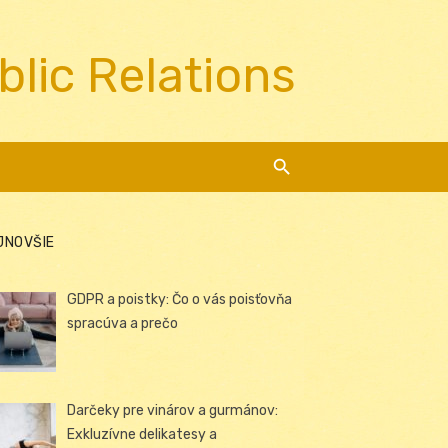
blic Relations
JNOVŠIE
GDPR a poistky: Čo o vás poisťovňa
spracúva a prečo
Darčeky pre vinárov a gurmánov:
Exkluzívne delikatesy a