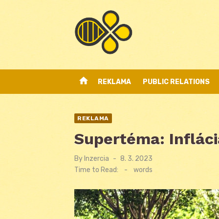
Skip
to
content
home
REKLAMA
PUBLIC RELATIONS
REKLAMA
Supertéma: Infláci
By
Inzercia
Posted
8. 3. 2023
on
Time to Read:
-
words