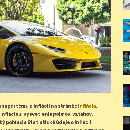
 supertému o inflácii na stránke
Inflácia
.
infláciou, vysvetlenie pojmov, vzťahov,
pohľad a štatistické údaje o inflácii