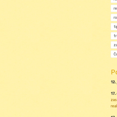
r
r
ti
t
za
Ča
P
12.
17.
zas
real