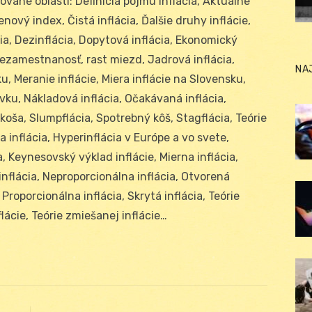
ané oblasti: Definícia pojmu inflácia, Aktuálne
nový index, Čistá inflácia, Ďalšie druhy inflácie,
cia, Dezinflácia, Dopytová inflácia, Ekonomický
, nezamestnanosť, rast miezd, Jadrová inflácia,
NA
, Meranie inflácie, Miera inflácie na Slovensku,
vku, Nákladová inflácia, Očakávaná inflácia,
koša, Slumpflácia, Spotrebný kôš, Stagflácia, Teórie
a inflácia, Hyperinflácia v Európe a vo svete,
, Keynesovský výklad inflácie, Mierna inflácia,
nflácia, Neproporcionálna inflácia, Otvorená
 Proporcionálna inflácia, Skrytá inflácia, Teórie
flácie, Teórie zmiešanej inflácie…